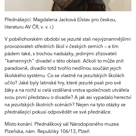
Přednášející: Magdalena Jacková (Ústav pro českou,
literaturu AV ČR, v. v. i.)
V pobělohorském období se jezuité stali nejvýznamnějšími
provozovateli středních škol v českých zemích – a tím
pádem také, s trochou nadsázky, jedinými zřizovateli
"kamenných" divadel v této oblasti. Ačkoli to může znít
paradoxně, divadlo totiž tvořilo nedílnou součást jejich
školského systému. Co se vlastně na jezuitských školách
učilo? Jaké byly latinské hry, které jezuité psali pro své
žáky a na nichž si celá vzdělaná vrstva společnosti utvářela
svou první představu o divadle? A jak asi vypadalo herectví
na jezuitských školních scénách? Nejen na tyto otázky se
přednášející pokusí odpovědět ve své přednášce.
Místo konání: Přednáškový sál Národopisného muzea
Plzeňska, nám. Republiky 106/13, Plzeň