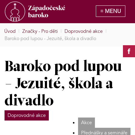
Úvod
|
Značky - Pro děti
|
Doprovodné akce
|
Baroko pod lupou - Jezuité, škola a divadlo
Baroko pod lupou
- Jezuité, škola a
divadlo
Doprovodné akce
Akce
Přednášky a semináře