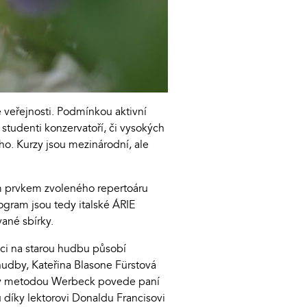
 veřejnosti. Podmínkou aktivní
k studenti konzervatoří, či vysokých
ho. Kurzy jsou mezinárodní, ale
cím prvkem zvoleného repertoáru
rogram jsou tedy italské ÁRIE
ané sbírky.
íci na starou hudbu působí
hudby, Kateřina Blasone Fürstová
vičky metodou Werbeck povede paní
ů díky lektorovi Donaldu Francisovi