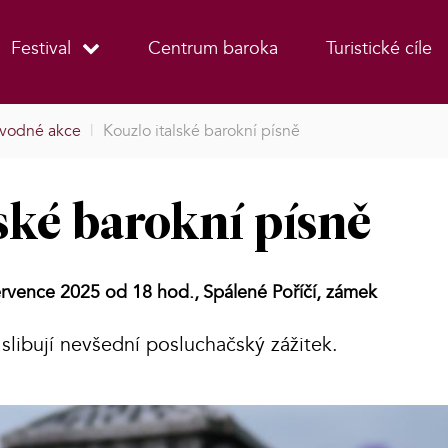
Festival
Centrum baroka
Turistické cíle
vodné akce
|
Kouzlo italské barokní písně
ské barokní písně
ervence 2025 od 18 hod.,
Spálené Poříčí, zámek
 slibují nevšední posluchačský zážitek.