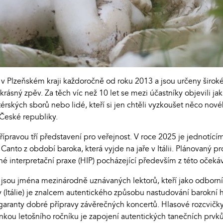
 v Plzeňském kraji každoročně od roku 2013 a jsou určeny široké
 krásný zpěv. Za těch víc než 10 let se mezi účastníky objevili ja
rských sborů nebo lidé, kteří si jen chtěli vyzkoušet něco nové
 České republiky.
přípravou tří představení pro veřejnost. V roce 2025 je jednotí
Canto z období baroka, která vyjde na jaře v Itálii. Plánovaný p
 interpretační praxe (HIP) pocházející především z této očekáv
 jsou jména mezinárodně uznávaných lektorů, kteří jako odborn
(Itálie) je znalcem autentického způsobu nastudování barokní 
jsou garanty dobré přípravy závěrečných koncertů. Hlasové rozc
inkou letošního ročníku je zapojení autentických tanečních prvk