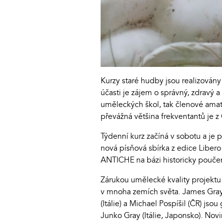
Kurzy staré hudby jsou realizovány
účasti je zájem o správný, zdravý a
uměleckých škol, tak členové amaté
převážná většina frekventantů je z
Týdenní kurz začíná v sobotu a je 
nová písňová sbírka z edice Libero 
ANTICHE na bázi historicky poučené
Zárukou umělecké kvality projektu
v mnoha zemích světa. James Gray 
(Itálie) a Michael Pospíšil (ČR) 
Junko Gray (Itálie, Japonsko). Nov