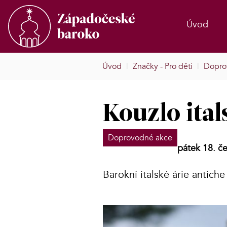
Úvod
Úvod
|
Značky - Pro děti
|
Dopro
Kouzlo ital
Doprovodné akce
pátek 18. č
Barokní italské árie antiche