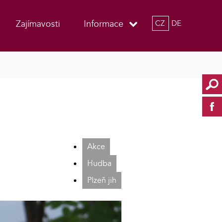
Zajímavosti
Informace
CZ
DE
Akce
Hudba
Plzeň jih