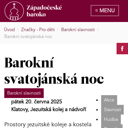
Úvod
|
Značky - Pro děti
|
Barokní slavnosti
|
Barokní svatojánská noc
Barokní
svatojánská noc
Barokní slavnosti
Akce
pátek 20. června 2025
Klatovy, Jezuitská kolej a nádvoří
Slavnost
Hudba
Prostory jezuitské koleje a kostela