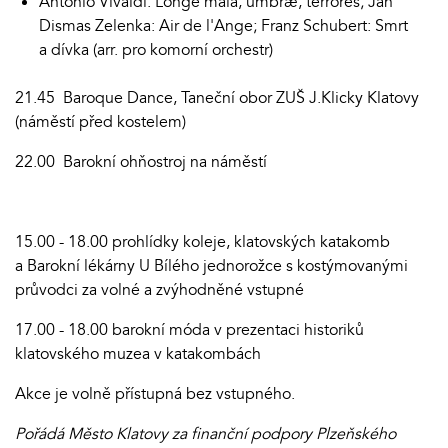
Antonio Vivaldi: Longe mala, umbræ, terrores; Jan
Dismas Zelenka: Air de l'Ange; Franz Schubert: Smrt
a dívka (arr. pro komorní orchestr)
21.45 Baroque Dance, Taneční obor ZUŠ J.Klicky Klatovy
(náměstí před kostelem)
22.00 Barokní ohňostroj na náměstí
15.00 - 18.00 prohlídky koleje, klatovských katakomb
a Barokní lékárny U Bílého jednorožce s kostýmovanými
průvodci za volné a zvýhodněné vstupné
17.00 - 18.00 barokní móda v prezentaci historiků
klatovského muzea v katakombách
Akce je volně přístupná bez vstupného.
Pořádá Město Klatovy za finanční podpory Plzeňského