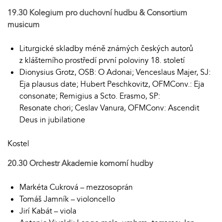
19.30 Kolegium pro duchovní hudbu & Consortium
musicum
Liturgické skladby méně známých českých autorů
z klášterního prostředí první poloviny 18. století
Dionysius Grotz, OSB: O Adonai; Venceslaus Majer, SJ:
Eja plausus date; Hubert Peschkovitz, OFMConv.: Eja
consonate; Remigius a Scto. Erasmo, SP:
Resonate chori; Ceslav Vanura, OFMConv: Ascendit
Deus in jubilatione
Kostel
20.30
Orchestr Akademie komorní hudby
Markéta Cukrová – mezzosoprán
Tomáš Jamník – violoncello
Jirí Kabát – viola