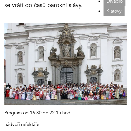
Divadlo
se vrátí do časů barokní slávy.
Klatovy
Program od 16.30 do 22.15 hod.
nádvoří refektáře: