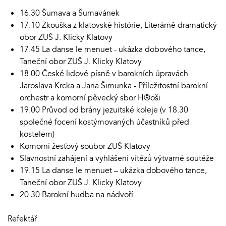
16.30 Šumava a Šumavánek
17.10 Zkouška z klatovské histórie, Literárně dramatický
obor ZUŠ J. Klicky Klatovy
17.45 La danse le menuet - ukázka dobového tance,
Taneční obor ZUŠ J. Klicky Klatovy
18.00 České lidové písně v barokních úpravách
Jaroslava Krcka a Jana Šimunka - Příležitostní barokní
orchestr a komorní pěvecký sbor H®oši
19.00 Průvod od brány jezuitské koleje (v 18.30
společné focení kostýmovaných účastníků před
kostelem)
Komorní žesťový soubor ZUŠ Klatovy
Slavnostní zahájení a vyhlášení vítězů výtvarné soutěže
19.15 La danse le menuet – ukázka dobového tance,
Taneční obor ZUŠ J. Klicky Klatovy
20.30 Barokní hudba na nádvoří
Refektář