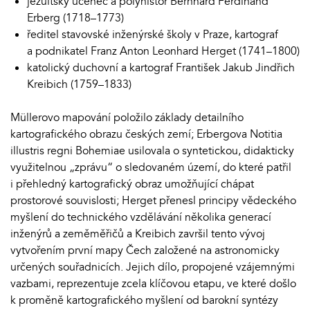
jezuitský učenec a polyhistor Bernhard Ferdinand
Erberg (1718–1773)
ředitel stavovské inženýrské školy v Praze, kartograf
a podnikatel Franz Anton Leonhard Herget (1741–1800)
katolický duchovní a kartograf František Jakub Jindřich
Kreibich (1759–1833)
Müllerovo mapování položilo základy detailního
kartografického obrazu českých zemí; Erbergova Notitia
illustris regni Bohemiae usilovala o syntetickou, didakticky
využitelnou „zprávu“ o sledovaném území, do které patřil
i přehledný kartografický obraz umožňující chápat
prostorové souvislosti; Herget přenesl principy vědeckého
myšlení do technického vzdělávání několika generací
inženýrů a zeměměřičů a Kreibich završil tento vývoj
vytvořením první mapy Čech založené na astronomicky
určených souřadnicích. Jejich dílo, propojené vzájemnými
vazbami, reprezentuje zcela klíčovou etapu, ve které došlo
k proměně kartografického myšlení od barokní syntézy