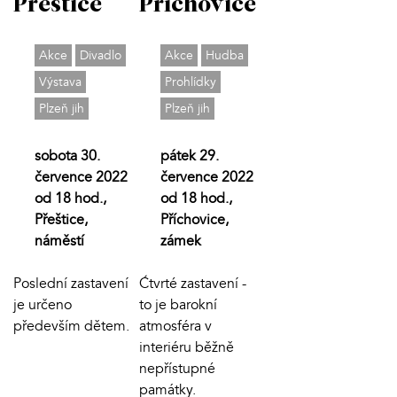
Přeštice
Příchovice
Akce
Divadlo
Akce
Hudba
Výstava
Prohlídky
Plzeň jih
Plzeň jih
sobota 30.
pátek 29.
července 2022
července 2022
od 18 hod.,
od 18 hod.,
Přeštice,
Příchovice,
náměstí
zámek
Poslední zastavení
Ćtvrté zastavení -
je určeno
to je barokní
především dětem.
atmosféra v
interiéru běžně
nepřístupné
památky.