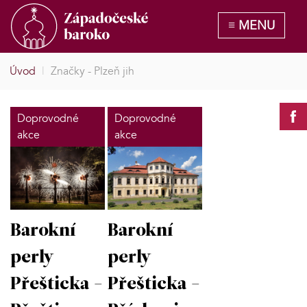
Úvod
|
Značky - Plzeň jih
Doprovodné
Doprovodné
akce
akce
Barokní
Barokní
perly
perly
Přešticka -
Přešticka -