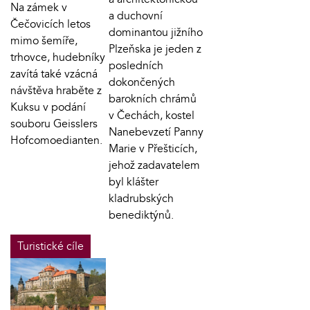
Na zámek v
a duchovní
Čečovicích letos
dominantou jižního
mimo šemíře,
Plzeňska je jeden z
trhovce, hudebníky
posledních
zavítá také vzácná
dokončených
návštěva hraběte z
barokních chrámů
Kuksu v podání
v Čechách, kostel
souboru Geisslers
Nanebevzetí Panny
Hofcomoedianten.
Marie v Přešticích,
jehož zadavatelem
byl klášter
kladrubských
benediktýnů.
Turistické cíle