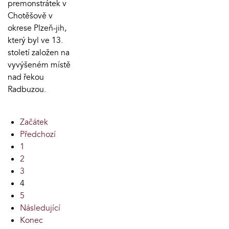
premonstrátek v
Chotěšově v
okrese Plzeň-jih,
který byl ve 13.
století založen na
vyvýšeném místě
nad řekou
Radbuzou.
Začátek
Předchozí
1
2
3
4
5
Následující
Konec