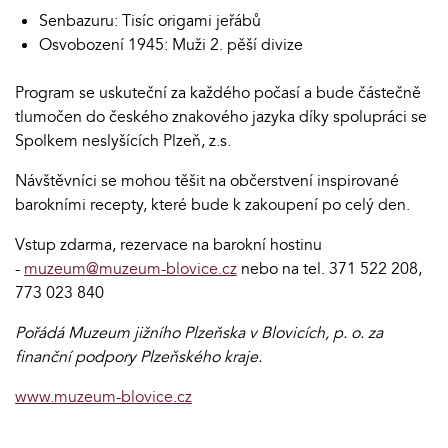
Senbazuru: Tisíc origami jeřábů
Osvobození 1945: Muži 2. pěší divize
Program se uskuteční za každého počasí a bude částečně
tlumočen do českého znakového jazyka díky spolupráci se
Spolkem neslyšících Plzeň, z.s.
Návštěvníci se mohou těšit na občerstvení inspirované
barokními recepty, které bude k zakoupení po celý den.
Vstup zdarma, rezervace na barokní hostinu
-
muzeum@muzeum-blovice.cz
nebo na tel. 371 522 208,
773 023 840
Pořádá Muzeum jižního Plzeňska v Blovicích, p. o. za
finanční podpory Plzeňského kraje.
www.muzeum-blovice.cz