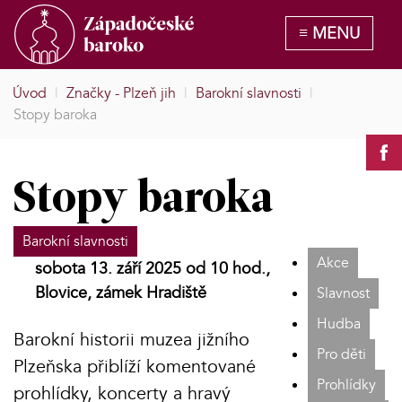
Úvod
|
Značky - Plzeň jih
|
Barokní slavnosti
|
Stopy baroka
Stopy baroka
Barokní slavnosti
Akce
sobota 13. září 2025 od 10 hod.,
Blovice, zámek Hradiště
Slavnost
Hudba
Barokní historii muzea jižního
Pro děti
Plzeňska přiblíží komentované
Prohlídky
prohlídky, koncerty a hravý