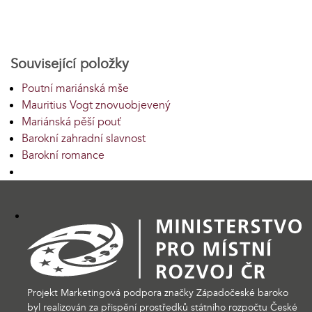
Související položky
Poutní mariánská mše
Mauritius Vogt znovuobjevený
Mariánská pěší pouť
Barokní zahradní slavnost
Barokní romance
Projekt Marketingová podpora značky Západočeské baroko
byl realizován za přispění prostředků státního rozpočtu České