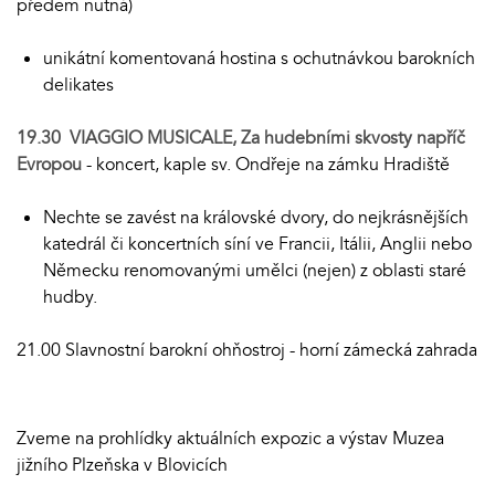
předem nutná)
unikátní komentovaná hostina s ochutnávkou barokních
delikates
19.30 VIAGGIO MUSICALE, Za hudebními skvosty napříč
Evropou
- koncert, kaple sv. Ondřeje na zámku Hradiště
Nechte se zavést na královské dvory, do nejkrásnějších
katedrál či koncertních síní ve Francii, Itálii, Anglii nebo
Německu renomovanými umělci (nejen) z oblasti staré
hudby.
21.00 Slavnostní barokní ohňostroj - horní zámecká zahrada
Zveme na prohlídky aktuálních expozic a výstav Muzea
jižního Plzeňska v Blovicích