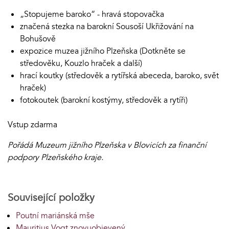
„Stopujeme baroko“ - hravá stopovačka
značená stezka na barokní Sousoší Ukřižování na
Bohušově
expozice muzea jižního Plzeňska (Dotkněte se
středověku, Kouzlo hraček a další)
hrací koutky (středověk a rytířská abeceda, baroko, svět
hraček)
fotokoutek (barokní kostýmy, středověk a rytíři)
Vstup zdarma
Pořádá Muzeum jižního Plzeňska v Blovicích za finanční
podpory Plzeňského kraje.
Související položky
Poutní mariánská mše
Mauritius Vogt znovuobjevený