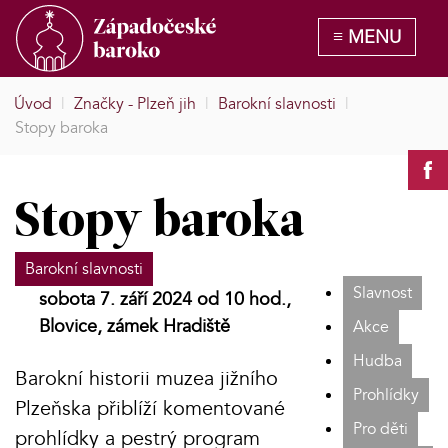
Úvod
|
Značky - Plzeň jih
|
Barokní slavnosti
|
Stopy baroka
Stopy baroka
Barokní slavnosti
Slavnost
sobota 7. září 2024 od 10 hod.,
Blovice, zámek Hradiště
Akce
Hudba
Barokní historii muzea jižního
Prohlídky
Plzeňska přiblíží komentované
Pro děti
prohlídky a pestrý program