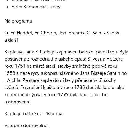
Petra Kamenická - zpěv
Na programu:
G. Fr. Händel, Fr. Chopin, Joh. Brahms, C. Saint - Säens
a další
Kaple sv. Jana Křtitele je zajímavou barokní památkou. Byla
postavena z rozhodnutí plaského opata Silvestra Hetzera
roku 1751 na místě starší stavby zmíněné poprvé roku
1558 a nese rysy rukopisu slavného Jana Blažeje Santiniho
- Aichla. Ze staré kaple do ní byly přeneseny tři sochy
světců. Po zrušení kláštera v roce 1785 sloužila kaple jako
kontribuční sýpka, v roce 1799 byla koupena obcí
a obnovena.
Kaple je běžně nepřístupná.
Vstupné dobrovolné.