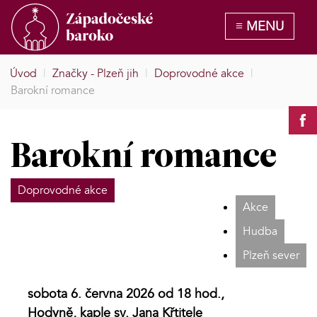
Úvod
|
Značky - Plzeň jih
|
Doprovodné akce
|
Barokní romance
Barokní romance
Doprovodné akce
Akce
Hudba
Plzeň sever
sobota 6. června 2026 od 18 hod.,
Hodyně, kaple sv. Jana Křtitele