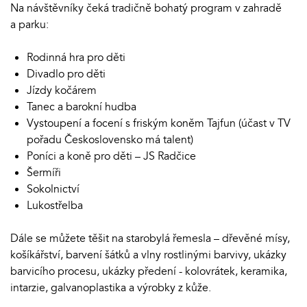
Na návštěvníky čeká tradičně bohatý program v zahradě
a parku:
Rodinná hra pro děti
Divadlo pro děti
Jízdy kočárem
Tanec a barokní hudba
Vystoupení a focení s friským koněm Tajfun (účast v TV
pořadu Československo má talent)
Poníci a koně pro děti – JS Radčice
Šermíři
Sokolnictví
Lukostřelba
Dále se můžete těšit na starobylá řemesla – dřevěné mísy,
košíkářství, barvení šátků a vlny rostlinými barvivy, ukázky
barvicího procesu, ukázky předení - kolovrátek, keramika,
intarzie, galvanoplastika a výrobky z kůže.