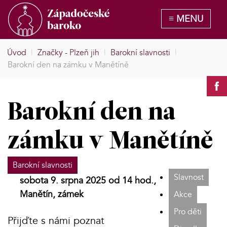
Úvod
|
Značky - Plzeň jih
|
Barokní slavnosti
|
Barokní den na zámku v Manětíně
Barokní den na
zámku v Manětíně
Barokní slavnosti
Slavnost
sobota 9. srpna 2025 od 14 hod.,
Manětín, zámek
Akce
Pro děti
Přijďte s námi poznat