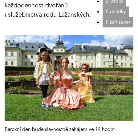
Divadlo
každodennost dvořanů
Prohlídky
i služebnictva rodu Lažanských.
Plzeň sever
Barokní den bude slavnostně zahájem ve 14 hodin.