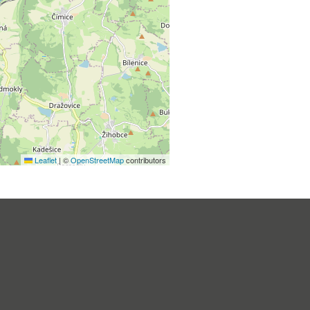
Leaflet
|
©
OpenStreetMap
contributors