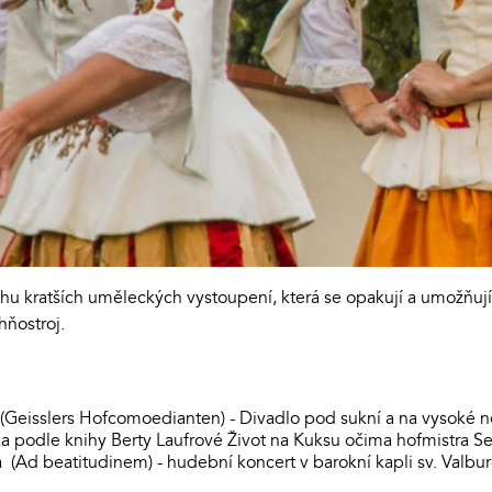
u kratších uměleckých vystoupení, která se opakují a umožňují 
hňostroj.
Geisslers Hofcomoedianten) - Divadlo pod sukní a na vysoké noze
ka podle knihy Berty Laufrové Život na Kuksu očima hofmistra 
(Ad beatitudinem) - hudební koncert v barokní kapli sv. Valbu