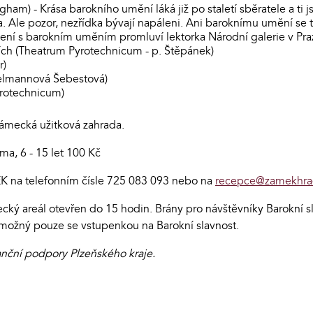
ham) - Krása barokního umění láká již po staletí sběratele a ti 
tra. Ale pozor, nezřídka bývají napáleni. Ani baroknímu umění s
ojení s barokním uměním promluví lektorka Národní galerie v P
ích (Theatrum Pyrotechnicum - p. Štěpánek)
r)
delmannová Šebestová)
yrotechnicum)
ámecká užitková zahrada.
rma, 6 - 15 let 100 Kč
a telefonním čísle 725 083 093 nebo na
recepce@zamekhra
ký areál otevřen do 15 hodin. Brány pro návštěvníky Barokní sl
možný pouze se vstupenkou na Barokní slavnost.
anční podpory Plzeňského kraje.