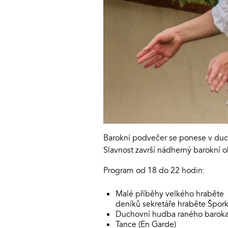
Barokní podvečer se ponese v duch
Slavnost završí nádherný barokní o
Program od 18 do 22 hodin:
Malé příběhy velkého hraběte (
deníků sekretáře hraběte Špor
Duchovní hudba raného baroka 
Tance (En Garde)