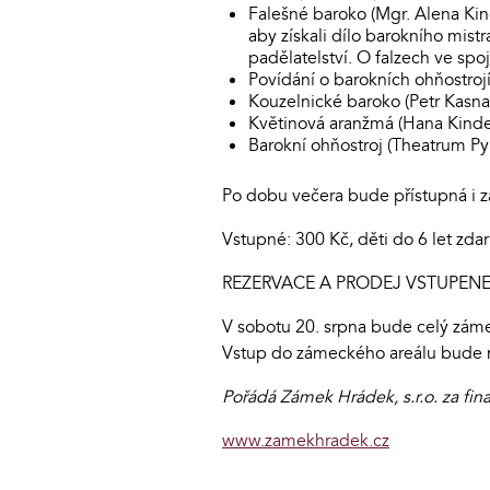
Falešné baroko (Mgr. Alena King
aby získali dílo barokního mis
padělatelství. O falzech ve sp
Povídání o barokních ohňostroj
Kouzelnické baroko (Petr Kasna
Květinová aranžmá (Hana Kin
Barokní ohňostroj (Theatrum P
Po dobu večera bude přístupná i z
Vstupné: 300 Kč, děti do 6 let zda
REZERVACE A PRODEJ VSTUPENEK n
V sobotu 20. srpna bude celý zámec
Vstup do zámeckého areálu bude 
Pořádá Zámek Hrádek, s.r.o. za fin
www.zamekhradek.cz