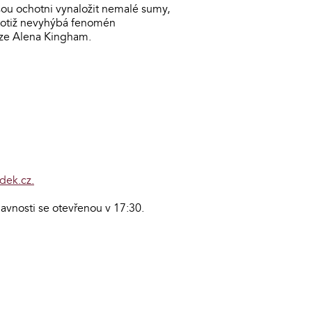
jsou ochotni vynaložit nemalé sumy,
e totiž nevyhýbá fenomén
raze Alena Kingham.
dek.cz
.
avnosti se otevřenou v 17:30.