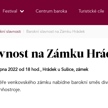
Festival
Centrum baroka
Turistické cíle
kní slavnosti
|
Barokní slavnost na Zámku Hrádek
avnost na Zámku Hr
rpna 2022 od 18 hod.,
Hrádek u Sušice, zámek
éře venkovského zámku nabídne barokní směs div
hňostroje.