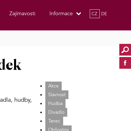
Zajímavosti
Informace
CZ
DE
ádek
Akce
Slavnost
adla, hudby,
Hudba
Divadlo
Tanec
Ohňostroj