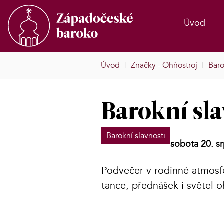
Úvod
Úvod
|
Značky - Ohňostroj
|
Baro
Barokní sl
Barokní slavnosti
sobota 20. s
Podvečer v rodinné atmosf
tance, přednášek i světel o