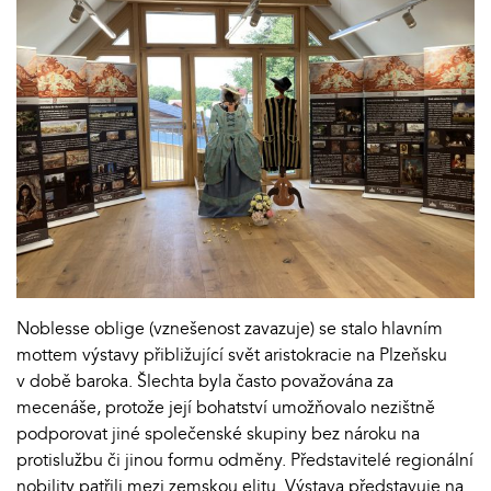
Noblesse oblige (vznešenost zavazuje) se stalo hlavním
mottem výstavy přibližující svět aristokracie na Plzeňsku
v době baroka. Šlechta byla často považována za
mecenáše, protože její bohatství umožňovalo nezištně
podporovat jiné společenské skupiny bez nároku na
protislužbu či jinou formu odměny. Představitelé regionální
nobility patřili mezi zemskou elitu. Výstava představuje na