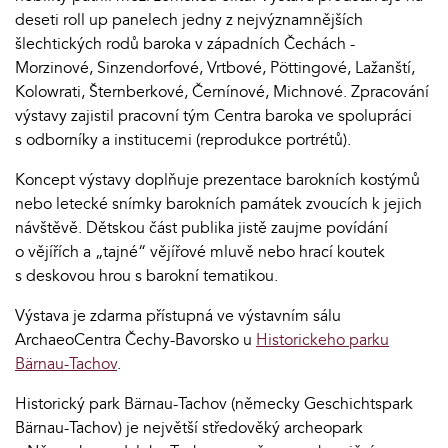
deseti roll up panelech jedny z nejvýznamnějších
šlechtických rodů baroka v západních Čechách -
Morzinové, Sinzendorfové, Vrtbové, Pöttingové, Lažanští,
Kolowrati, Šternberkové, Černínové, Michnové. Zpracování
výstavy zajistil pracovní tým Centra baroka ve spolupráci
s odborníky a institucemi (reprodukce portrétů).
Koncept výstavy doplňuje prezentace barokních kostýmů
nebo letecké snímky barokních památek zvoucích k jejich
návštěvě. Dětskou část publika jistě zaujme povídání
o vějířích a „tajné“ vějířové mluvě nebo hrací koutek
s deskovou hrou s barokní tematikou.
Výstava je zdarma přístupná ve výstavním sálu
ArchaeoCentra Čechy-Bavorsko u
Historickeho parku
Bärnau-Tachov
.
Historický park Bärnau-Tachov (německy Geschichtspark
Bärnau-Tachov) je největší středověký archeopark