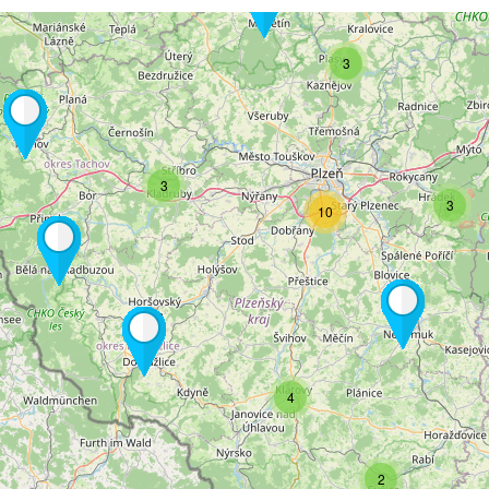
3
3
3
10
4
2