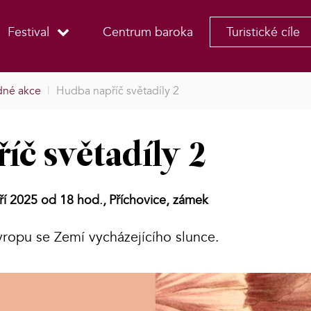
Festival
Centrum baroka
Turistické cíle
né akce
|
Hudba napříč světadíly 2
íč světadíly 2
áří 2025 od 18 hod.,
Příchovice, zámek
vropu se Zemí vycházejícího slunce.