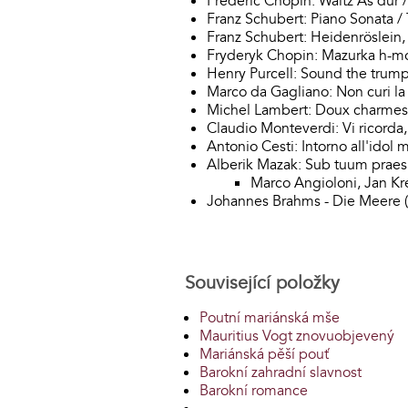
Frédéric Chopin: Waltz As dur
Franz Schubert: Piano Sonata /
Franz Schubert: Heidenröslein
Fryderyk Chopin: Mazurka h-mo
Henry Purcell: Sound the trump
Marco da Gagliano: Non curi la
Michel Lambert: Doux charmes
Claudio Monteverdi: Vi ricorda
Antonio Cesti: Intorno all'idol 
Alberik Mazak: Sub tuum prae
Marco Angioloni, Jan Kr
Johannes Brahms - Die Meere (d
Související položky
Poutní mariánská mše
Mauritius Vogt znovuobjevený
Mariánská pěší pouť
Barokní zahradní slavnost
Barokní romance