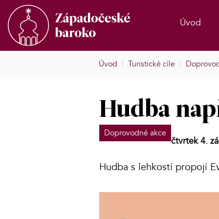
Úvod
Úvod
|
Turistické cíle
|
Doprovod
Hudba např
Doprovodné akce
čtvrtek 4. z
Hudba s lehkostí propojí E