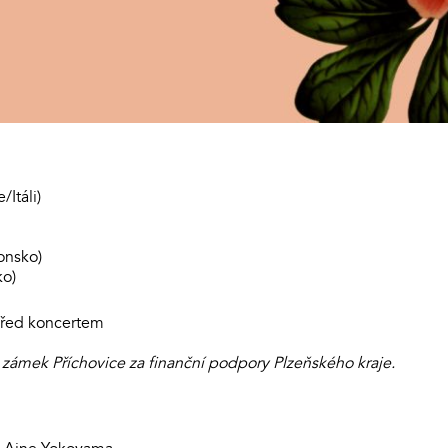
/Itáli)
onsko)
ko)
 před koncertem
ámek Příchovice za finanční podpory Plzeňského kraje.