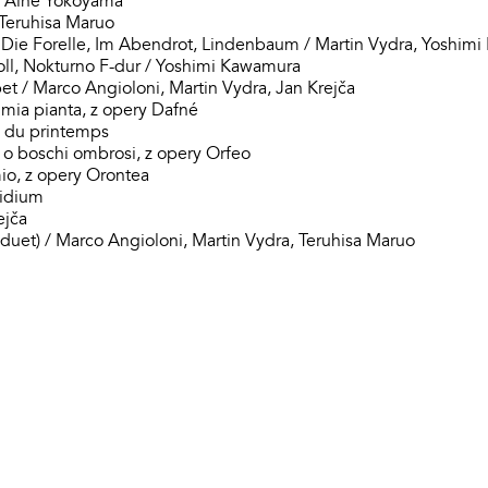
 / Aine Yokoyama
 Teruhisa Maruo
, Die Forelle, Im Abendrot, Lindenbaum / Martin Vydra, Yoshim
ll, Nokturno F-dur / Yoshimi Kawamura
et / Marco Angioloni, Martin Vydra, Jan Krejča
 mia pianta, z opery Dafné
 du printemps
, o boschi ombrosi, z opery Orfeo
mio, z opery Orontea
sidium
ejča
uet) / Marco Angioloni, Martin Vydra, Teruhisa Maruo