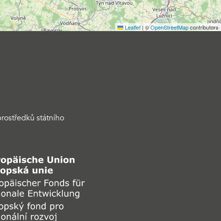
Leaflet
|
©
OpenStreetMap
contributors
rostředků státního