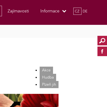
Zajímavosti
Informace
CZ
DE
Akce
Hudba
Plzeň jih