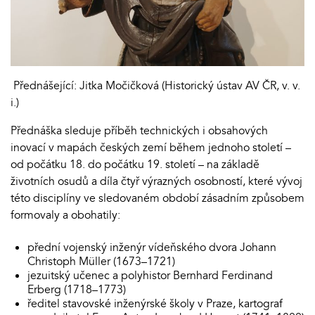
Přednášející: Jitka Močičková (Historický ústav AV ČR, v. v.
i.)
Přednáška sleduje příběh technických i obsahových
inovací v mapách českých zemí během jednoho století –
od počátku 18. do počátku 19. století – na základě
životních osudů a díla čtyř výrazných osobností, které vývoj
této disciplíny ve sledovaném období zásadním způsobem
formovaly a obohatily:
přední vojenský inženýr vídeňského dvora Johann
Christoph Müller (1673–1721)
jezuitský učenec a polyhistor Bernhard Ferdinand
Erberg (1718–1773)
ředitel stavovské inženýrské školy v Praze, kartograf