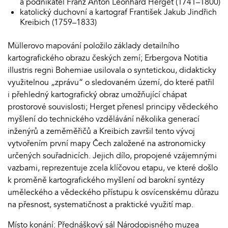
a podnikatel Franz Anton Leonhard Herget (1741–1800)
katolický duchovní a kartograf František Jakub Jindřich
Kreibich (1759–1833)
Müllerovo mapování položilo základy detailního
kartografického obrazu českých zemí; Erbergova Notitia
illustris regni Bohemiae usilovala o syntetickou, didakticky
využitelnou „zprávu“ o sledovaném území, do které patřil
i přehledný kartografický obraz umožňující chápat
prostorové souvislosti; Herget přenesl principy vědeckého
myšlení do technického vzdělávání několika generací
inženýrů a zeměměřičů a Kreibich završil tento vývoj
vytvořením první mapy Čech založené na astronomicky
určených souřadnicích. Jejich dílo, propojené vzájemnými
vazbami, reprezentuje zcela klíčovou etapu, ve které došlo
k proměně kartografického myšlení od barokní syntézy
uměleckého a vědeckého přístupu k osvícenskému důrazu
na přesnost, systematičnost a praktické využití map.
Místo konání: Přednáškový sál Národopisného muzea