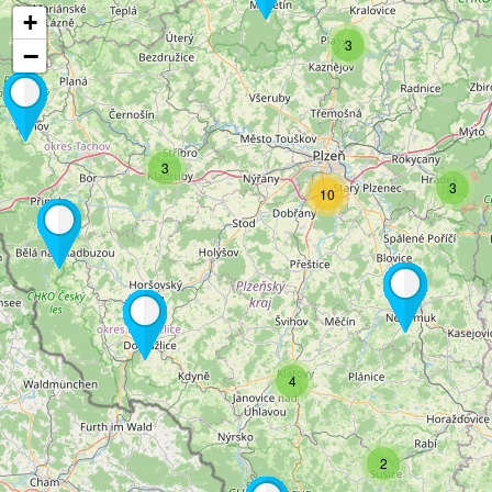
+
3
−
3
3
10
4
2