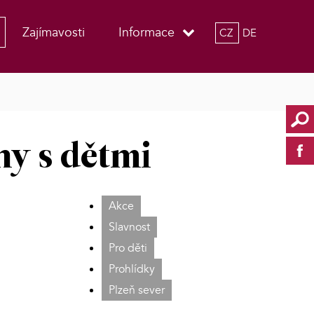
Zajímavosti
Informace
CZ
DE
ny s dětmi
Akce
Slavnost
Pro děti
Prohlídky
Plzeň sever