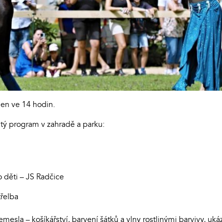
en ve 14 hodin.
tý program v zahradě a parku:
o děti – JS Radčice
třelba
emesla – košíkářství, barvení šátků a vlny rostlinými barvivy, uk