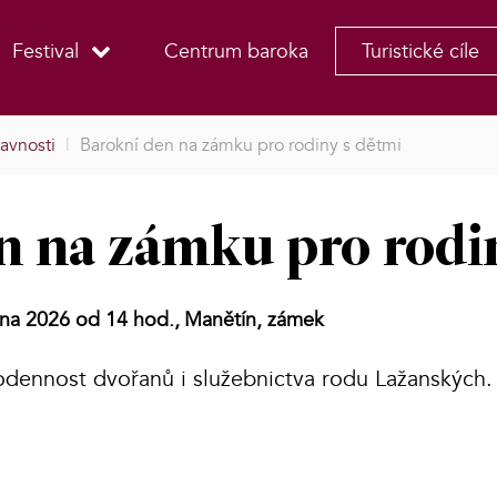
Festival
Centrum baroka
Turistické cíle
lavnosti
|
Barokní den na zámku pro rodiny s dětmi
n na zámku pro rodi
pna 2026 od 14 hod.,
Manětín, zámek
odennost dvořanů i služebnictva rodu Lažanských.