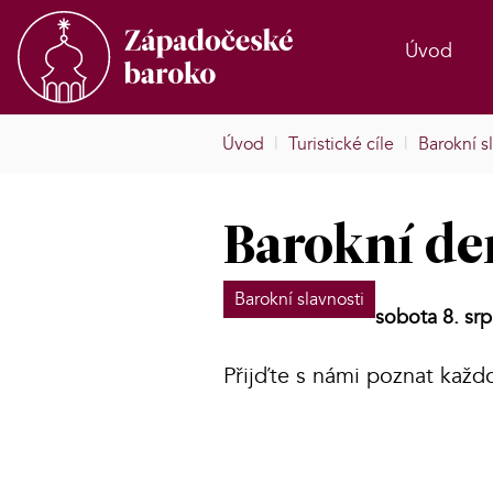
Úvod
Úvod
|
Turistické cíle
|
Barokní s
Barokní de
Barokní slavnosti
sobota 8. sr
Přijďte s námi poznat každ