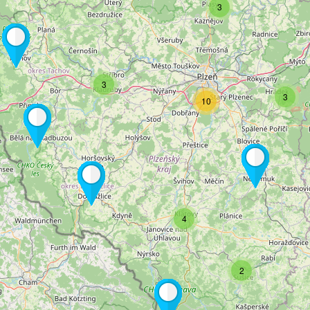
3
3
3
10
4
2