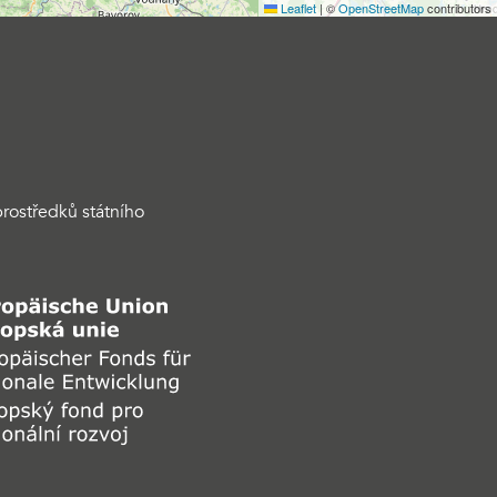
Leaflet
|
©
OpenStreetMap
contributors
rostředků státního