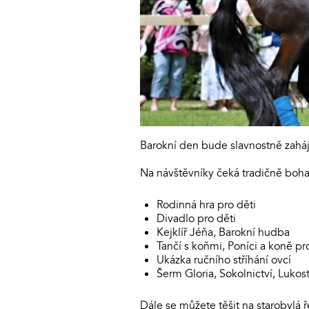
Barokní den bude slavnostně zaháj
Na návštěvníky čeká tradičně boha
Rodinná hra pro děti
Divadlo pro děti
Kejklíř Jéňa, Barokní hudba
Tančí s koňmi, Poníci a koně pr
Ukázka ručního stříhání ovcí
Šerm Gloria, Sokolnictví, Lukos
Dále se můžete těšit na starobylá ř