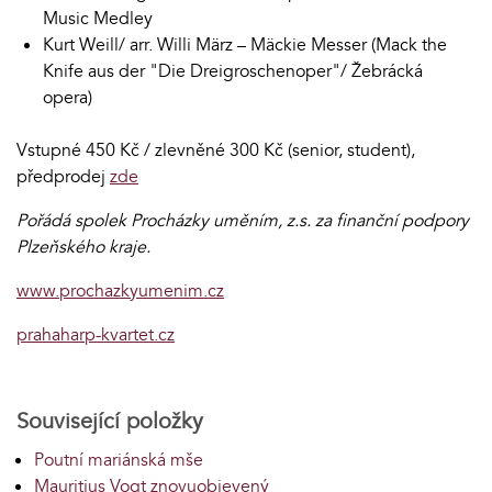
Music Medley
Kurt Weill/ arr. Willi März – Mäckie Messer (Mack the
Knife aus der "Die Dreigroschenoper"/ Žebrácká
opera)
Vstupné 450 Kč / zlevněné 300 Kč (senior, student),
předprodej
zde
Pořádá spolek Procházky uměním, z.s. za finanční podpory
Plzeňského kraje.
www.prochazkyumenim.cz
prahaharp-kvartet.cz
Související položky
Poutní mariánská mše
Mauritius Vogt znovuobjevený