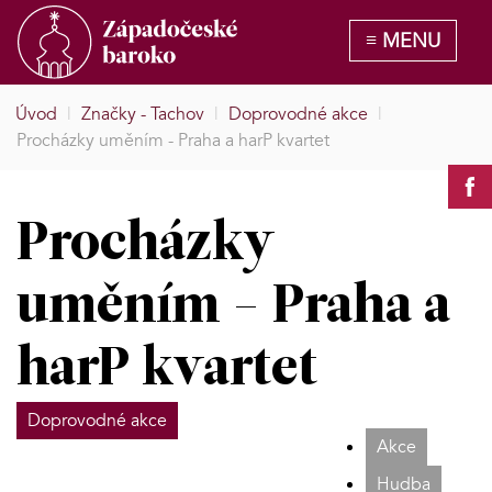
Úvod
|
Značky - Tachov
|
Doprovodné akce
|
Procházky uměním - Praha a harP kvartet
Procházky
uměním - Praha a
harP kvartet
Doprovodné akce
Akce
Hudba