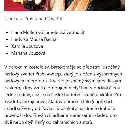
Účinkuje: Prah-a-harP kvartet
Hana Müllerová (umělecká vedoucí)
Hedvika Mousa Bacha
Kamila Jouzová
Mariana Jouzová
V barokním kostele sv. Bartoloměje se představí úspěšný
harfový kvartet Praha-a-harp, který je složen z významných
harfových interpretek. Kvartet je známý svým specifickým
zvukem, který vzniká propojením čtyř harf v podání členů
jedné rodiny, což je na české hudební scéně unikátní. Pro
kvartet vznikají nové skladby přímo na tělo (například
skladba Zvony od Pavla Hrabánka) a na straně druhé je
repertoár doplňován skladbami a aranžemi skladeb pro
dvě nebo čtyři harfy od zahraničních autorů.