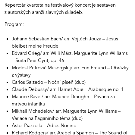
Repertoár kvarteta na festivalový koncert je sestaven
z autorských aranží slavných skladeb.
Program:
Johann Sebastian Bach/ arr. Vojtěch Jouza – Jesus
bleibet meine Freude
Edvard Grieg/ arr. Willi März, Marguerite Lynn Williams
– Suita Peer Gynt, op. 46
Modest Petrovič Musorgskij/ arr. Erin Freund – Obrázky
z výstavy
Carlos Salzedo – Noční píseň (duo)
Claude Debussy/ arr. Harriet Adie – Arabesque no. 1
Maurice Ravel/ arr. Maurice Draughn – Pavana za
mrtvou infantku
Mikhail Mchedelov/ arr. Marguerite Lynn Williams –
Variace na Paganiniho téma (duo)
Ástor Piazzolla – Adios Nonino
Richard Rodgers/ arr. Arabella Sparnon – The Sound of