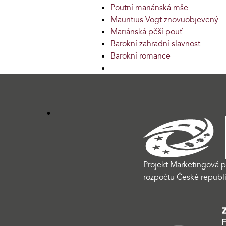
Poutní mariánská mše
Mauritius Vogt znovuobjevený
Mariánská pěší pouť
Barokní zahradní slavnost
Barokní romance
Projekt Marketingová p
rozpočtu České republi