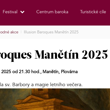
Festival
Centrum baroka
Turistické cíle
odné akce
|
Illusion Baroques Manětín 2025
aroques Manětín 2025
a 2025 od 21.30 hod.,
Manětín, Plovárna
la sv. Barbory a magie letního večera.