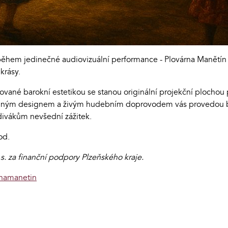
 během jedinečné audiovizuální performance - Plovárna Manětín
krásy.
ované barokní estetikou se stanou originální projekční plochou 
telným designem a živým hudebním doprovodem vás provedou ba
 divákům nevšední zážitek.
od.
s. za finanční podpory Plzeňského kraje.
rnamanetin