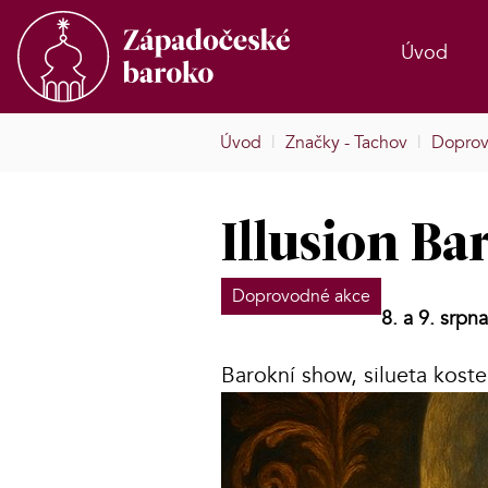
Úvod
Úvod
|
Značky - Tachov
|
Doprov
Illusion B
Doprovodné akce
8. a 9. srpn
Barokní show, silueta koste