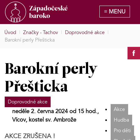
Úvod
|
Značky - Tachov
|
Doprovodné akce
|
Barokní perly Přešticka
Barokní perly
Přešticka
Doprovodné akce
Akce
neděle 2. června 2024 od 15 hod.,
Vícov, kostel sv. Ambrože
Hudba
Pro děti
AKCE ZRUŠENA !