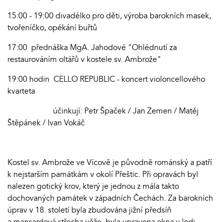
15:00 - 19:00 divadélko pro děti, výroba barokních masek,
tvořeníčko, opékání buřtů
17:00 přednáška MgA. Jahodové "Ohlédnutí za
restaurováním oltářů v kostele sv. Ambrože"
19:00 hodin CELLO REPUBLIC - koncert violoncellového
kvarteta
účinkují: Petr Špaček / Jan Zemen / Matěj
Štěpánek / Ivan Vokáč
Kostel sv. Ambrože ve Vícově je původně románský a patří
k nejstarším památkám v okolí Přeštic. Při opravách byl
nalezen gotický krov, který je jednou z mála takto
dochovaných památek v západních Čechách. Za barokních
úprav v 18. století byla zbudována jižní předsíň
a mansardová střecha věže, byla upravena okna v lodi