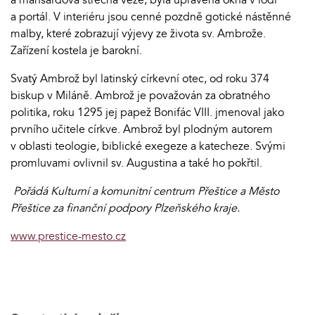
a portál. V interiéru jsou cenné pozdně gotické nástěnné
malby, které zobrazují výjevy ze života sv. Ambrože.
Zařízení kostela je barokní.
Svatý Ambrož byl latinský církevní otec, od roku 374
biskup v Miláně. Ambrož je považován za obratného
politika, roku 1295 jej papež Bonifác VIII. jmenoval jako
prvního učitele církve. Ambrož byl plodným autorem
v oblasti teologie, biblické exegeze a katecheze. Svými
promluvami ovlivnil sv. Augustina a také ho pokřtil.
Pořádá Kulturní a komunitní centrum Přeštice a Město
Přeštice za finanční podpory Plzeňského kraje.
www.prestice-mesto.cz