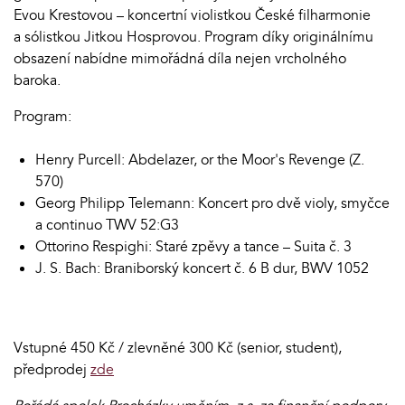
Evou Krestovou – koncertní violistkou České filharmonie
a sólistkou Jitkou Hosprovou. Program díky originálnímu
obsazení nabídne mimořádná díla nejen vrcholného
baroka.
Program:
Henry Purcell: Abdelazer, or the Moor's Revenge (Z.
570)
Georg Philipp Telemann: Koncert pro dvě violy, smyčce
a continuo TWV 52:G3
Ottorino Respighi: Staré zpěvy a tance – Suita č. 3
J. S. Bach: Braniborský koncert č. 6 B dur, BWV 1052
Vstupné 450 Kč / zlevněné 300 Kč (senior, student),
předprodej
zde