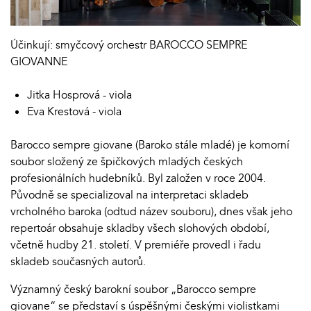
Účinkují: smyčcový orchestr BAROCCO SEMPRE
GIOVANNE
Jitka Hosprová - viola
Eva Krestová - viola
Barocco sempre giovane (Baroko stále mladé) je komorní
soubor složený ze špičkových mladých českých
profesionálních hudebníků. Byl založen v roce 2004.
Původně se specializoval na interpretaci skladeb
vrcholného baroka (odtud název souboru), dnes však jeho
repertoár obsahuje skladby všech slohových období,
včetně hudby 21. století. V premiéře provedl i řadu
skladeb současných autorů.
Významný český barokní soubor „Barocco sempre
giovane“ se představí s úspěšnými českými violistkami