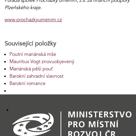
Pořádá spolek Procházky uměním, z.s. za finanční podpory
Plzeňského kraje.
www.prochazkyumenim.cz
Související položky
Poutní mariánská mše
Mauritius Vogt znovuobjevený
Mariánská pěší pouť
Barokní zahradní slavnost
Barokní romance