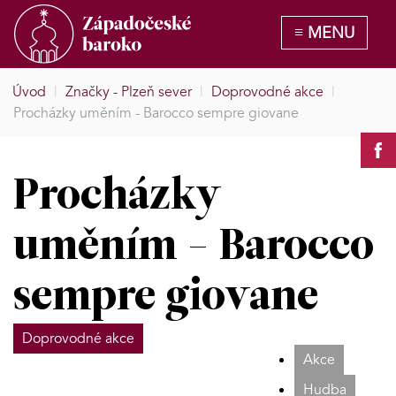
Úvod
|
Značky - Plzeň sever
|
Doprovodné akce
|
Procházky uměním - Barocco sempre giovane
Procházky
uměním - Barocco
sempre giovane
Doprovodné akce
Akce
Hudba