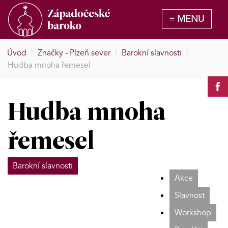
Úvod
|
Značky - Plzeň sever
|
Barokní slavnosti
|
Hudba mnoha řemesel
Hudba mnoha
řemesel
Barokní slavnosti
Akce
Slavnost
Workshop