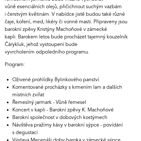
vůně esenciálních olejů, přičichnout suchým vazbám
i čerstvým květinám. V nabídce jistě budou také různé
čaje, koření, med, likéry či vonné masti. Připraveny jsou
barokní zpěvy Kristýny Machoňové v zámecké
kapli. Barokem letos bude procházet tajemný kouzelník
Čárykluk, jehož vystoupení bude
vyvrcholením odpoledního programu.
Program:
Oživené prohlídky Bylinkového panství
Komentované procházky s krmením lam a dalších
místních zvířat
Řemeslný jarmark - Vůně řemesel
Koncert v kapli - Barokní zpěvy K. Machoňové
Barokní společnost v dobových kostýmech
Návštěva pražírny kávy v barokní sýpce - povídání
s degustací
Výstava Mecenáši doby baroka v zámecké sýpce