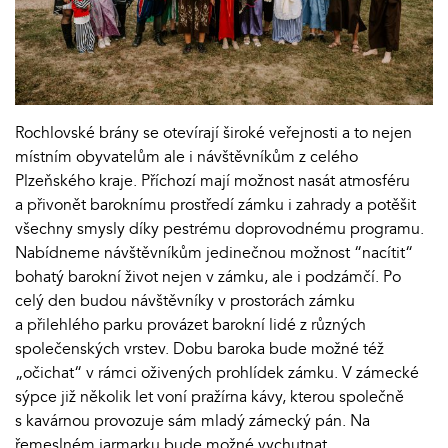
Rochlovské brány se otevírají široké veřejnosti a to nejen
místním obyvatelům ale i návštěvníkům z celého
Plzeňského kraje. Příchozí mají možnost nasát atmosféru
a přivonět baroknímu prostředí zámku i zahrady a potěšit
všechny smysly díky pestrému doprovodnému programu.
Nabídneme návštěvníkům jedinečnou možnost “nacítit“
bohatý barokní život nejen v zámku, ale i podzámčí. Po
celý den budou návštěvníky v prostorách zámku
a přilehlého parku provázet barokní lidé z různých
společenských vrstev. Dobu baroka bude možné též
„očichat“ v rámci oživených prohlídek zámku. V zámecké
sýpce již několik let voní pražírna kávy, kterou společně
s kavárnou provozuje sám mladý zámecký pán. Na
řemeslném jarmarku bude možné vychutnat