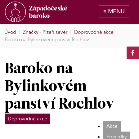
Úvod
|
Značky - Plzeň sever
|
Doprovodné akce
|
Baroko na Bylinkovém panství Rochlov
Baroko na
Bylinkovém
panství Rochlov
Doprovodné akce
Akce
Prohlídky