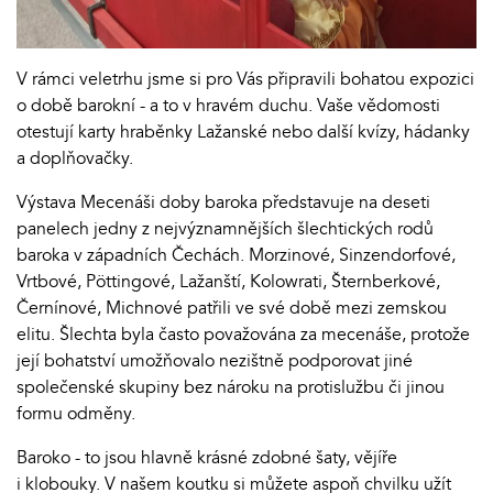
V rámci veletrhu jsme si pro Vás připravili bohatou expozici
o době barokní - a to v hravém duchu. Vaše vědomosti
otestují karty hraběnky Lažanské nebo další kvízy, hádanky
a doplňovačky.
Výstava Mecenáši doby baroka představuje na deseti
panelech jedny z nejvýznamnějších šlechtických rodů
baroka v západních Čechách. Morzinové, Sinzendorfové,
Vrtbové, Pöttingové, Lažanští, Kolowrati, Šternberkové,
Černínové, Michnové patřili ve své době mezi zemskou
elitu. Šlechta byla často považována za mecenáše, protože
její bohatství umožňovalo nezištně podporovat jiné
společenské skupiny bez nároku na protislužbu či jinou
formu odměny.
Baroko - to jsou hlavně krásné zdobné šaty, vějíře
i klobouky. V našem koutku si můžete aspoň chvilku užít