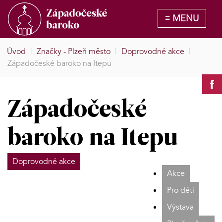
Úvod
|
Značky - Plzeň město
|
Doprovodné akce
|
Západočeské baroko na Itepu
Západočeské
baroko na Itepu
Doprovodné akce
Akce
Pro děti
Výstava