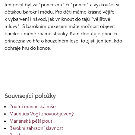
ten pocit být za "princeznu" či "prince" a vyzkoušet si
dětskou barokní módu. Pro děti máme krásné vějíře
k vybarvení i návod, jak vniknout do tajů "vějířové
mluvy". S barokním pexesem máte možnost objevit
baroko z méně známé stránky. Kam doputuje princ či
princezna ve hře o kouzelném lese, to zjistí jen ten, kdo
dohraje hru do konce.
Související položky
Poutní mariánská mše
Mauritius Vogt znovuobjevený
Mariánská pěší pouť
Barokní zahradní slavnost