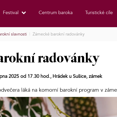
Festival
Centrum baroka
Turistické cíle
rokní slavnosti
|
Zámecké barokní radovánky
arokní radovánky
rpna 2025 od 17.30 hod.,
Hrádek u Sušice, zámek
podvečera láká na komorní barokní program v záme