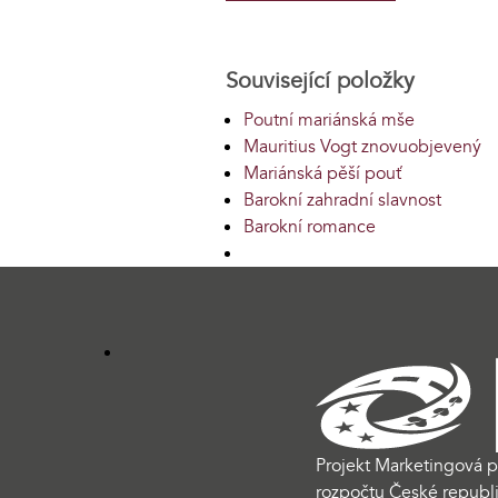
Související položky
Poutní mariánská mše
Mauritius Vogt znovuobjevený
Mariánská pěší pouť
Barokní zahradní slavnost
Barokní romance
Projekt Marketingová p
rozpočtu České republi