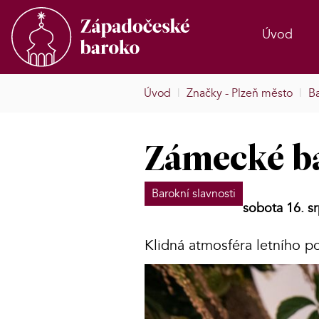
Úvod
Úvod
|
Značky - Plzeň město
|
Ba
Zámecké b
Barokní slavnosti
sobota 16. s
Klidná atmosféra letního 