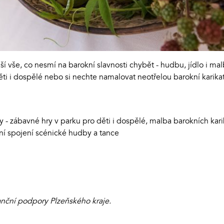
 vše, co nesmí na barokní slavnosti chybět - hudbu, jídlo i mal
děti i dospělé nebo si nechte namalovat neotřelou barokní karika
 - zábavné hry v parku pro děti i dospělé, malba barokních kari
ní spojení scénické hudby a tance
nanční podpory Plzeňského kraje.