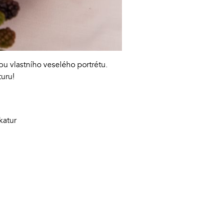
bu vlastního veselého portrétu.
turu!
katur