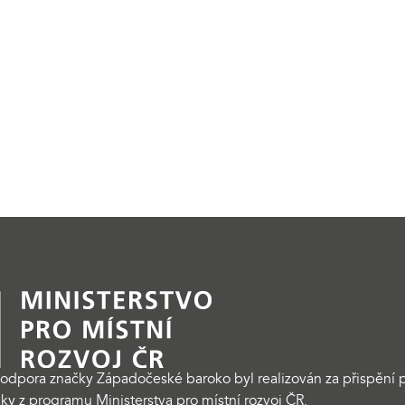
odpora značky Západočeské baroko byl realizován za přispění p
ky z programu Ministerstva pro místní rozvoj ČR.