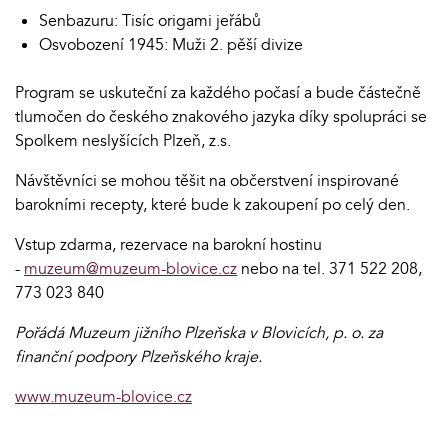
Senbazuru: Tisíc origami jeřábů
Osvobození 1945: Muži 2. pěší divize
Program se uskuteční za každého počasí a bude částečně
tlumočen do českého znakového jazyka díky spolupráci se
Spolkem neslyšících Plzeň, z.s.
Návštěvníci se mohou těšit na občerstvení inspirované
barokními recepty, které bude k zakoupení po celý den.
Vstup zdarma, rezervace na barokní hostinu
-
muzeum@muzeum-blovice.cz
nebo na tel. 371 522 208,
773 023 840
Pořádá Muzeum jižního Plzeňska v Blovicích, p. o. za
finanční podpory Plzeňského kraje.
www.muzeum-blovice.cz