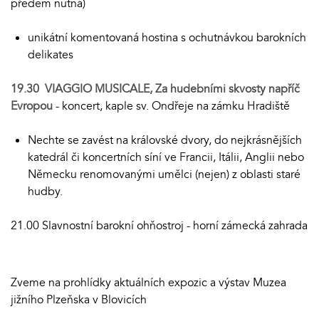
předem nutná)
unikátní komentovaná hostina s ochutnávkou barokních
delikates
19.30 VIAGGIO MUSICALE, Za hudebními skvosty napříč
Evropou
- koncert, kaple sv. Ondřeje na zámku Hradiště
Nechte se zavést na královské dvory, do nejkrásnějších
katedrál či koncertních síní ve Francii, Itálii, Anglii nebo
Německu renomovanými umělci (nejen) z oblasti staré
hudby.
21.00 Slavnostní barokní ohňostroj - horní zámecká zahrada
Zveme na prohlídky aktuálních expozic a výstav Muzea
jižního Plzeňska v Blovicích