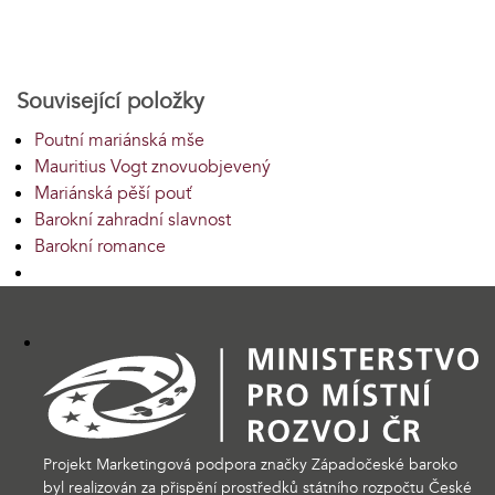
Související položky
Poutní mariánská mše
Mauritius Vogt znovuobjevený
Mariánská pěší pouť
Barokní zahradní slavnost
Barokní romance
Projekt Marketingová podpora značky Západočeské baroko
byl realizován za přispění prostředků státního rozpočtu České