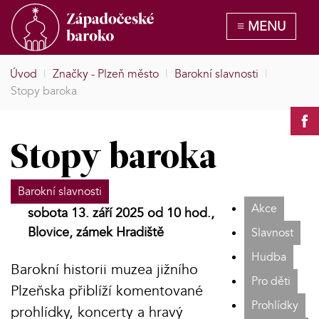
Úvod
|
Značky - Plzeň město
|
Barokní slavnosti
|
Stopy baroka
Stopy baroka
Barokní slavnosti
Akce
sobota 13. září 2025 od 10 hod.,
Blovice, zámek Hradiště
Slavnost
Hudba
Barokní historii muzea jižního
Pro děti
Plzeňska přiblíží komentované
Prohlídky
prohlídky, koncerty a hravý