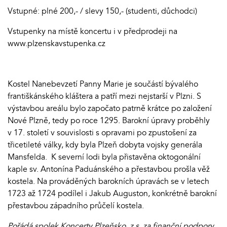
Vstupné: plné 200,- / slevy 150,- (studenti, důchodci)
Vstupenky na místě koncertu i v předprodeji na
www.plzenskavstupenka.cz
Kostel Nanebevzetí Panny Marie je součástí bývalého
františkánského kláštera a patří mezi nejstarší v Plzni. S
výstavbou areálu bylo započato patrně krátce po založení
Nové Plzně, tedy po roce 1295. Barokní úpravy proběhly
v 17. století v souvislosti s opravami po zpustošení za
třicetileté války, kdy byla Plzeň dobyta vojsky generála
Mansfelda. K severní lodi byla přistavěna oktogonální
kaple sv. Antonína Paduánského a přestavbou prošla věž
kostela. Na prováděných barokních úpravách se v letech
1723 až 1724 podílel i Jakub Auguston, konkrétně barokní
přestavbou západního průčelí kostela.
Pořádá spolek Koncerty Plzeňsko, z.s. za finanční podpory