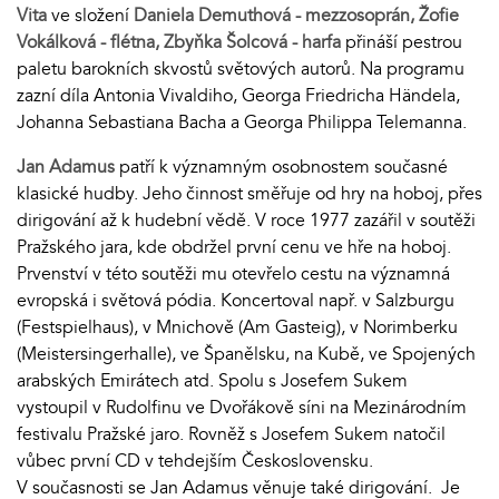
Vita
ve složení
Daniela Demuthová - mezzosoprán, Žofie
Vokálková - flétna, Zbyňka Šolcová - harfa
přináší pestrou
paletu barokních skvostů světových autorů. Na programu
zazní díla Antonia Vivaldiho, Georga Friedricha Händela,
Johanna Sebastiana Bacha a Georga Philippa Telemanna.
Jan Adamus
patří k významným osobnostem současné
klasické hudby. Jeho činnost směřuje od hry na hoboj, přes
dirigování až k hudební vědě. V roce 1977 zazářil v soutěži
Pražského jara, kde obdržel první cenu ve hře na hoboj.
Prvenství v této soutěži mu otevřelo cestu na významná
evropská i světová pódia. Koncertoval např. v Salzburgu
(Festspielhaus), v Mnichově (Am Gasteig), v Norimberku
(Meistersingerhalle), ve Španělsku, na Kubě, ve Spojených
arabských Emirátech atd. Spolu s Josefem Sukem
vystoupil v Rudolfinu ve Dvořákově síni na Mezinárodním
festivalu Pražské jaro. Rovněž s Josefem Sukem natočil
vůbec první CD v tehdejším Československu.
V současnosti se Jan Adamus věnuje také dirigování. Je