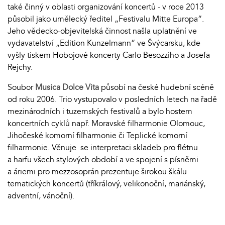
také činný v oblasti organizování koncertů - v roce 2013
působil jako umělecký ředitel „Festivalu Mitte Europa“.
Jeho vědecko-objevitelská činnost našla uplatnění ve
vydavatelství „Edition Kunzelmann“ ve Švýcarsku, kde
vyšly tiskem Hobojové koncerty Carlo Besozziho a Josefa
Rejchy.
Soubor
Musica Dolce Vita
působí na české hudební scéně
od roku 2006. Trio vystupovalo v posledních letech na řadě
mezinárodních i tuzemských festivalů a bylo hostem
koncertních cyklů např. Moravské filharmonie Olomouc,
Jihočeské komorní filharmonie či Teplické komorní
filharmonie. Věnuje se interpretaci skladeb pro flétnu
a harfu všech stylových období a ve spojení s písněmi
a áriemi pro mezzosoprán prezentuje širokou škálu
tematických koncertů (tříkrálový, velikonoční, mariánský,
adventní, vánoční).