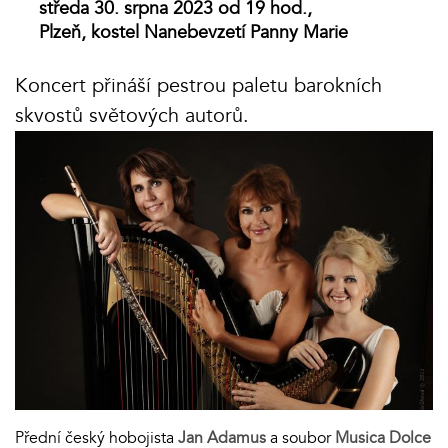
středa 30. srpna 2023 od 19 hod.,
Plzeň, kostel Nanebevzetí Panny Marie
Koncert přináší pestrou paletu barokních
skvostů světových autorů.
Přední český hobojista
Jan Adamus
a soubor
Musica Dolce