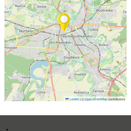
Leaflet
|
©
OpenStreetMap
contributors