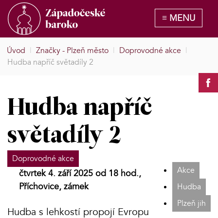
Úvod
|
Značky - Plzeň město
|
Doprovodné akce
|
Hudba napříč světadíly 2
Hudba napříč
světadíly 2
Doprovodné akce
Akce
čtvrtek 4. září 2025 od 18 hod.,
Příchovice, zámek
Hudba
Plzeň jih
Hudba s lehkostí propojí Evropu