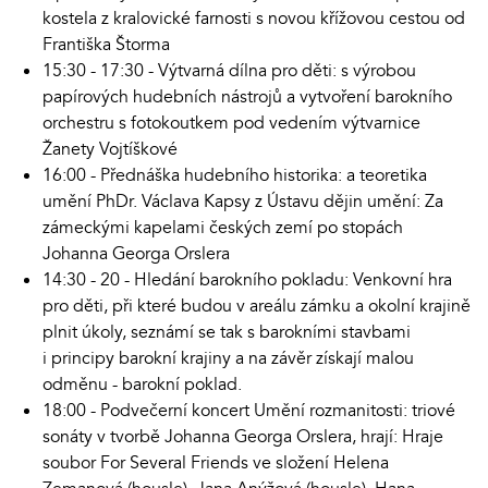
kostela z kralovické farnosti s novou křížovou cestou od
Františka Štorma
15:30 - 17:30 - Výtvarná dílna pro děti: s výrobou
papírových hudebních nástrojů a vytvoření barokního
orchestru s fotokoutkem pod vedením výtvarnice
Žanety Vojtíškové
16:00 - Přednáška hudebního historika: a teoretika
umění PhDr. Václava Kapsy z Ústavu dějin umění: Za
zámeckými kapelami českých zemí po stopách
Johanna Georga Orslera
14:30 - 20 - Hledání barokního pokladu: Venkovní hra
pro děti, při které budou v areálu zámku a okolní krajině
plnit úkoly, seznámí se tak s barokními stavbami
i principy barokní krajiny a na závěr získají malou
odměnu - barokní poklad.
18:00 - Podvečerní koncert Umění rozmanitosti: triové
sonáty v tvorbě Johanna Georga Orslera, hrají: Hraje
soubor For Several Friends ve složení Helena