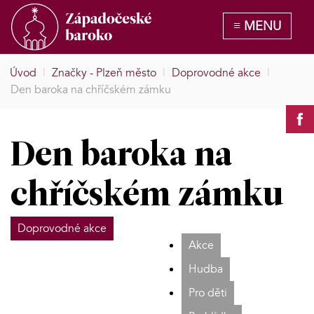
Úvod
|
Značky - Plzeň město
|
Doprovodné akce
|
Den baroka na chříčském zámku
Den baroka na
chříčském zámku
Doprovodné akce
Akce
Hudba
Pro děti