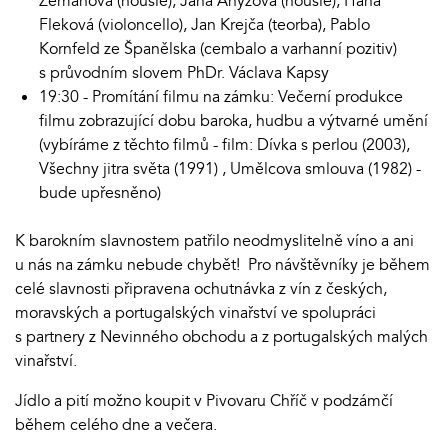
Zemanová (housle), Jana Anýžová (housle), Hana
Fleková (violoncello), Jan Krejča (teorba), Pablo
Kornfeld ze Španělska (cembalo a varhanní pozitiv)
s průvodním slovem PhDr. Václava Kapsy
19:30 - Promítání filmu na zámku: Večerní produkce
filmu zobrazující dobu baroka, hudbu a výtvarné umění
(vybíráme z těchto filmů - film: Dívka s perlou (2003),
Všechny jitra světa (1991) , Umělcova smlouva (1982) -
bude upřesněno)
K barokním slavnostem patřilo neodmyslitelně víno a ani
u nás na zámku nebude chybět! Pro návštěvníky je během
celé slavnosti připravena ochutnávka z vín z českých,
moravských a portugalských vinařství ve spolupráci
s partnery z Nevinného obchodu a z portugalských malých
vinařství.
Jídlo a pití možno koupit v Pivovaru Chříč v podzámčí
během celého dne a večera.