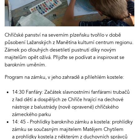
Chříčské panství na severním plzeňsku tvořilo v době
působení Lažanských z Manětína kulturní centrum regionu.
Zámek po dlouhých desetiletí pustnutí díky novým
majitelům opět ožívá. Přijďte se podívat a inspirovat se
barokním uměním.
Program na zámku, v jeho zahradě a přilehlém kostele:
14:30 Fanfáry: Začátek slavnostními fanfárami trubačů
z řad dětí a dospělých ze Chříče hrající na dechové
nástroje z balustrády (nově opravené) chříčského
zámeckého parku
14: 45 - Prohlídky barokního zámku a kostela: prohlídky
zámku se současným majitelem Matějem Chytilem
a prohlídky kostela z některým z duchovních správců