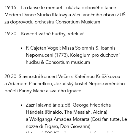
19:15 La danse le menuet - ukázka dobového tance
Modern Dance Studio Klatovy a žáci tanečního oboru ZUŠ
za doprovodu orchestru Consortium Musicum
19:30 Koncert vážné hudby, refektář
P. Cajetan Vogel: Missa Solemnis S. Ioannis
Nepomuceni (1773), Kolegium pro duchovní
hudbu & Consortium musicum
20:30 Slavnostní koncert Večer s Kateřinou Kněžíkovou
a Adamem Plachetkou, Jezuitský kostel Neposkvrněného
početí Panny Marie a svatého Ignáce
Zazní slavné árie z děl Georga Friedricha
Händela (Rinaldo, The Messiah, Alcina)
a Wolfganga Amadea Mozarta (Cosi fan tutte, Le
nozze di Figaro, Don Giovanni)