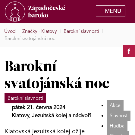
Úvod
|
Značky - Klatovy
|
Barokní slavnosti
|
Barokní svatojánská noc
Barokní
svatojánská noc
Barokní slavnosti
Akce
pátek 21. června 2024
Klatovy, Jezuitská kolej a nádvoří
Slavnost
Hudba
Klatovská jezuitská kolej ožije