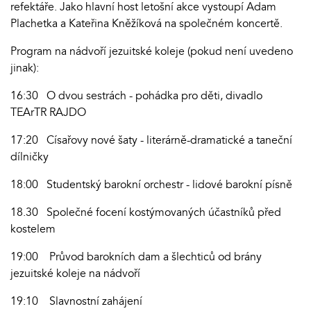
refektáře. Jako hlavní host letošní akce vystoupí Adam
Plachetka a Kateřina Kněžíková na společném koncertě.
Program na nádvoří jezuitské koleje (pokud není uvedeno
jinak):
16:30 O dvou sestrách - pohádka pro děti, divadlo
TEArTR RAJDO
17:20 Císařovy nové šaty - literárně-dramatické a taneční
dílničky
18:00 Studentský barokní orchestr - lidové barokní písně
18.30 Společné focení kostýmovaných účastníků před
kostelem
19:00 Průvod barokních dam a šlechticů od brány
jezuitské koleje na nádvoří
19:10 Slavnostní zahájení