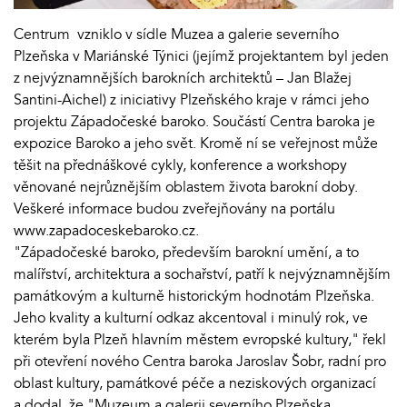
Centrum vzniklo v sídle Muzea a galerie severního
Plzeňska v Mariánské Týnici
(jejímž projektantem byl jeden
z nejvýznamnějších barokních architektů – Jan Blažej
Santini-Aichel) z iniciativy Plzeňského kraje v rámci jeho
projektu Západočeské baroko. Součástí Centra baroka je
expozice Baroko a jeho svět. Kromě ní se veřejnost může
těšit na přednáškové cykly, konference a workshopy
věnované nejrůznějším oblastem života barokní doby.
Veškeré informace budou zveřejňovány na portálu
www.zapadoceskebaroko.cz.
"Západočeské baroko, především barokní umění, a to
malířství, architektura a sochařství, patří k nejvýznamnějším
památkovým a kulturně historickým hodnotám Plzeňska.
Jeho kvality a kulturní odkaz akcentoval i minulý rok, ve
kterém byla Plzeň hlavním městem evropské kultury," řekl
při otevření nového Centra baroka Jaroslav Šobr, radní pro
oblast kultury, památkové péče a neziskových organizací
a dodal, že "Muzeum a galerii severního Plzeňska