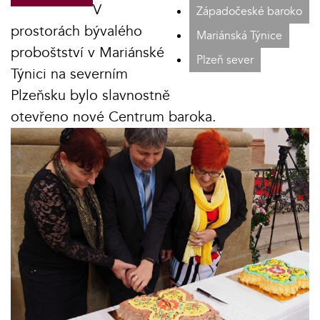
V
Západočeské baroko
prostorách bývalého
Mariánská Týnice
proboštství v Mariánské
Plzeň sever
Týnici na severním
Plzeňsku bylo slavnostně
otevřeno nové Centrum baroka.