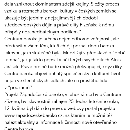
dala vzniknout dominantám zdejší krajiny. Složitý proces
vzniku a rozmachu barokní kultury v českých zemích se
ukazuje být jedním z nejzajímavějších období
středoevropských dějin a právě elity Plzeňska k němu
přispěly nezanedbatelným podílem."
Centrum baroka je určeno nejen odborné veřejnosti, ale
především všem těm, kteří chtějí poznat dobu baroka
takovou, jaká skutečně byla. Mnozí žijí v představě o "době
temna", jak ji takto popsal v některých svých dílech Alois
Jirásek. Právě pro ně bude možná překvapující, když díky
Centru baroka objeví bohatý společenský a kulturní život
nejen ve šlechtických sídlech, ale i u prostého lidu
v "podzámčí".
Projekt Západočeské baroko, v jehož rámci bylo Centrum
zřízeno, byl slavnostně zahájen 25. ledna letošního roku,
12. května byl dán do provozu webový portál projektu
www.zapadoceskebaroko.cz, na kterém je možné též
nalézt aktuality a informace k činnosti nově otevřeného
Centra baroka.