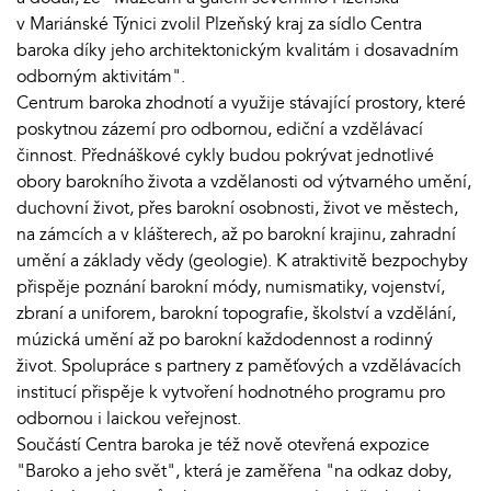
v Mariánské Týnici zvolil Plzeňský kraj za sídlo Centra
baroka díky jeho architektonickým kvalitám i dosavadním
odborným aktivitám".
Centrum baroka zhodnotí a využije stávající prostory, které
poskytnou zázemí pro odbornou, ediční a vzdělávací
činnost. Přednáškové cykly budou pokrývat jednotlivé
obory barokního života a vzdělanosti od výtvarného umění,
duchovní život, přes barokní osobnosti, život ve městech,
na zámcích a v klášterech, až po barokní krajinu, zahradní
umění a základy vědy (geologie). K atraktivitě bezpochyby
přispěje poznání barokní módy, numismatiky, vojenství,
zbraní a uniforem, barokní topografie, školství a vzdělání,
múzická umění až po barokní každodennost a rodinný
život. Spolupráce s partnery z paměťových a vzdělávacích
institucí přispěje k vytvoření hodnotného programu pro
odbornou i laickou veřejnost.
Součástí Centra baroka je též nově otevřená expozice
"Baroko a jeho svět", která je zaměřena "na odkaz doby,