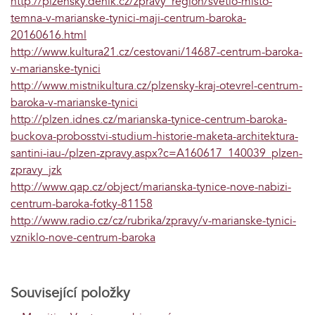
http://plzensky.denik.cz/zpravy_region/svetlo-misto-
temna-v-marianske-tynici-maji-centrum-baroka-
20160616.html
http://www.kultura21.cz/cestovani/14687-centrum-baroka-
v-marianske-tynici
http://www.mistnikultura.cz/plzensky-kraj-otevrel-centrum-
baroka-v-marianske-tynici
http://plzen.idnes.cz/marianska-tynice-centrum-baroka-
buckova-probosstvi-studium-historie-maketa-architektura-
santini-iau-/plzen-zpravy.aspx?c=A160617_140039_plzen-
zpravy_jzk
http://www.qap.cz/object/marianska-tynice-nove-nabizi-
centrum-baroka-fotky-81158
http://www.radio.cz/cz/rubrika/zpravy/v-marianske-tynici-
vzniklo-nove-centrum-baroka
Související položky