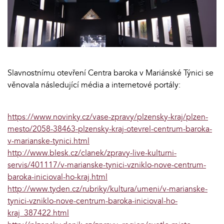
Slavnostnímu otevření Centra baroka v Mariánské Týnici se
věnovala následující média a internetové portály:
https://www.novinky.cz/vase-zpravy/plzensky-kraj/plzen-
mesto/2058-38463-plzensky-kraj-otevrel-centrum-baroka-
v-marianske-tynici.html
http://www.blesk.cz/clanek/zpravy-live-kulturni-
servis/401117/v-marianske-tynici-vzniklo-nove-centrum-
baroka-inicioval-ho-kraj.html
http://www.tyden.cz/rubriky/kultura/umeni/v-marianske-
tynici-vzniklo-nove-centrum-baroka-inicioval-ho-
kraj_387422.html