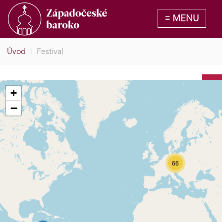
Úvod
|
Festival
+
−
66