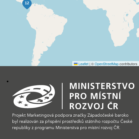
Leaflet
|
©
OpenStreetMap
contributors
Projekt Marketingová podpora značky Západočeské baroko
byl realizován za přispění prostředků státního rozpočtu České
republiky z programu Ministerstva pro místní rozvoj ČR.