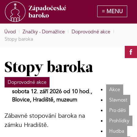
Úvod
|
Značky - Domažlice
|
Doprovodné akce
|
Stopy baroka
Stopy baroka
Doprovodné akce
Akce
sobota 12. září 2026 od 10 hod.,
Blovice, Hradiště, muzeum
Slavnost
Pro děti
Zábavné stopování baroka na
Prohlídky
zámku Hradiště.
Hudba