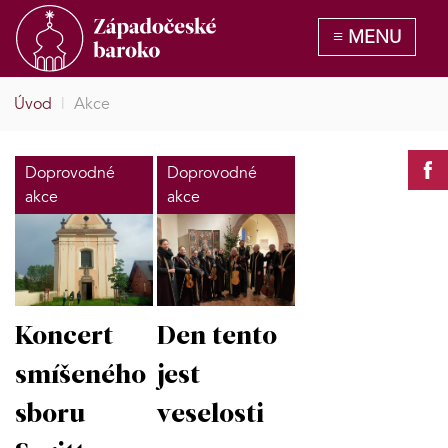
Úvod
|
Akce
Doprovodné
Doprovodné
akce
akce
Koncert
Den tento
smíšeného
jest
sboru
veselosti