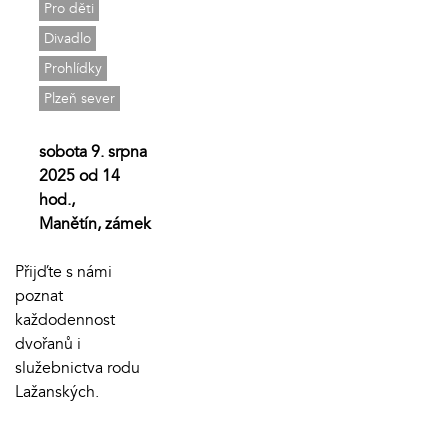
Pro děti
Divadlo
Prohlídky
Plzeň sever
sobota 9. srpna
2025 od 14
hod.,
Manětín, zámek
Přijďte s námi
poznat
každodennost
dvořanů i
služebnictva rodu
Lažanských.