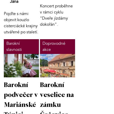
Jána
Koncert proběhne
v rámci cyklu
Pojďte s námi
"Dveře jízdárny
objevit kouzlo
dokořán".
cisterciácké krajiny
utvářené po staletí.
Barokní
Doprovodné
slavnosti
akce
Barokní
Barokní
podvečer v
veselice na
Mariánské
zámku