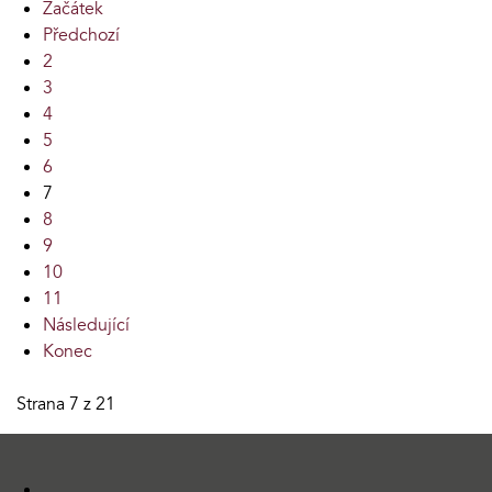
Začátek
Předchozí
2
3
4
5
6
7
8
9
10
11
Následující
Konec
Strana 7 z 21