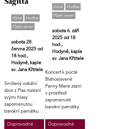
Sagitta
Akce
Hudba
Plzeň sever
Akce
Hudba
Plzeň sever
sobota 6. září
2025 od 18
sobota 28.
hod.,
června 2025 od
Hodyně, kaple
18 hod.,
sv. Jana Křtitele
Hodyně, kaple
sv. Jana Křtitele
Koncert k poctě
Blahoslavené
Smíšený vokální
Panny Marie zazní
sbor z Plas rozezní
v prostředí
svými hlasy
zapomenuté
zapomenutou
barokní památky.
barokní památku.
Doprovodné
Doprovodné