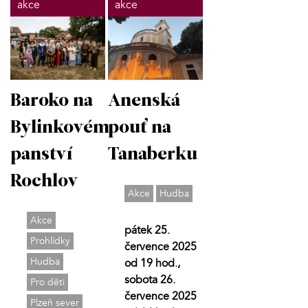
akce
akce
Baroko na
Anenská
Bylinkovém
pouť na
panství
Tanaberku
Rochlov
Akce
Hudba
Akce
pátek 25.
Prohlídky
července 2025
Hudba
od 19 hod.,
sobota 26.
Pro děti
července 2025
Plzeň sever