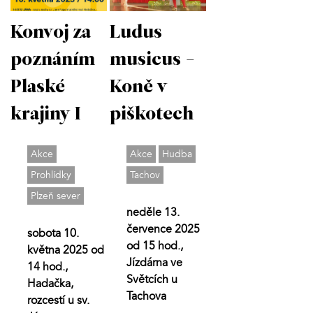
Konvoj za
Ludus
poznáním
musicus -
Plaské
Koně v
krajiny I
piškotech
Akce
Akce
Hudba
Prohlídky
Tachov
Plzeň sever
neděle 13.
července 2025
sobota 10.
od 15 hod.,
května 2025 od
Jízdárna ve
14 hod.,
Světcích u
Hadačka,
Tachova
rozcestí u sv.