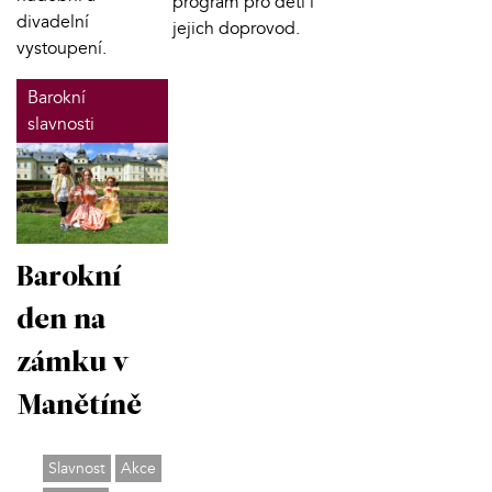
program pro děti i
divadelní
jejich doprovod.
vystoupení.
Barokní
slavnosti
Barokní
den na
zámku v
Manětíně
Slavnost
Akce