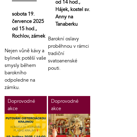
od 14 hod.,
Hájek, kostel sv.
sobota 19.
Anny na
července 2025
Tanaberku
od 15 hod.,
Rochlov, zámek
Barokní oslavy
proběhnou v rámci
Nejen vůně kávy a
tradiční
bylinek potěší vaše
svatoanenské
smysly během
pouti.
barokního
odpoledne na
zámku.
Doprovodné
Doprovodné
akce
akce