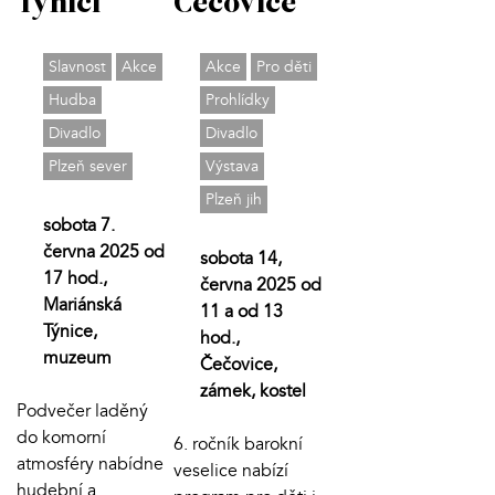
Týnici
Čečovice
Slavnost
Akce
Akce
Pro děti
Hudba
Prohlídky
Divadlo
Divadlo
Plzeň sever
Výstava
Plzeň jih
sobota 7.
června 2025 od
sobota 14,
17 hod.,
června 2025 od
Mariánská
11 a od 13
Týnice,
hod.,
muzeum
Čečovice,
zámek, kostel
Podvečer laděný
do komorní
6. ročník barokní
atmosféry nabídne
veselice nabízí
hudební a