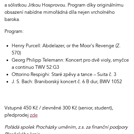
a sólistkou Jitkou Hosprovou. Program díky originálnímu
obsazení nabídne mimořádná díla nejen vrcholného
baroka.
Program:
Henry Purcell: Abdelazer, or the Moor's Revenge (Z.
570)
Georg Philipp Telemann: Koncert pro dvě violy, smyčce
a continuo TWV 52:G3
Ottorino Respighi: Staré zpěvy a tance – Suita č. 3
J. S. Bach: Braniborský koncert č. 6 B dur, BWV 1052
Vstupné 450 Kč / zlevněné 300 Kč (senior, student),
předprodej
zde
Pořádá spolek Procházky uměním, z.s. za finanční podpory