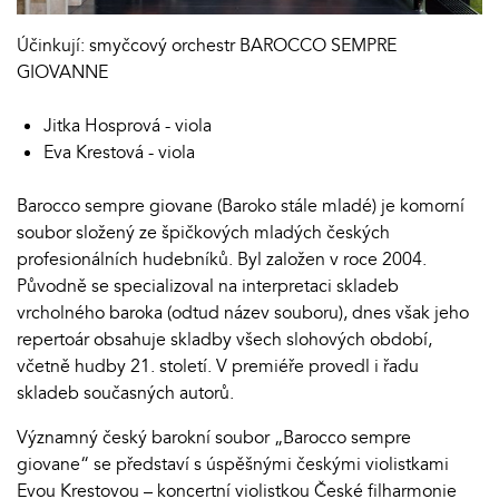
Účinkují: smyčcový orchestr BAROCCO SEMPRE
GIOVANNE
Jitka Hosprová - viola
Eva Krestová - viola
Barocco sempre giovane (Baroko stále mladé) je komorní
soubor složený ze špičkových mladých českých
profesionálních hudebníků. Byl založen v roce 2004.
Původně se specializoval na interpretaci skladeb
vrcholného baroka (odtud název souboru), dnes však jeho
repertoár obsahuje skladby všech slohových období,
včetně hudby 21. století. V premiéře provedl i řadu
skladeb současných autorů.
Významný český barokní soubor „Barocco sempre
giovane“ se představí s úspěšnými českými violistkami
Evou Krestovou – koncertní violistkou České filharmonie