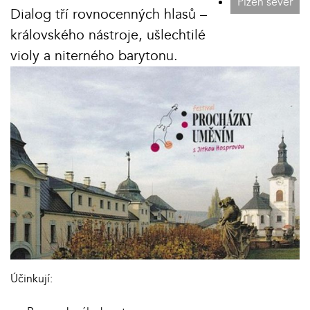
Plzeň sever
Dialog tří rovnocenných hlasů –
královského nástroje, ušlechtilé
violy a niterného barytonu.
Účinkují: