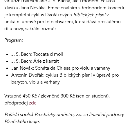
virtuózní barokní árie J. S. Bacha, ale i moderní českou
klasiku Jana Nováka. Emocionálním středobodem koncertu
je kompletní cyklus Dvořákových
Biblických písní
v
unikátní úpravě pro toto obsazení, která dává proslulému
dílu nový, sakrální rozměr.
Program:
J. S. Bach: Toccata d moll
J. S. Bach: Árie z kantát
Jan Novák: Sonáta da Chiesa pro violu a varhany
Antonín Dvořák: cyklus Biblických písní v úpravě pro
baryton, violu a varhany
Vstupné 450 Kč / zlevněné 300 Kč (senior, student),
předprodej
zde
Pořádá spolek Procházky uměním, z.s. za finanční podpory
Plzeňského kraje.