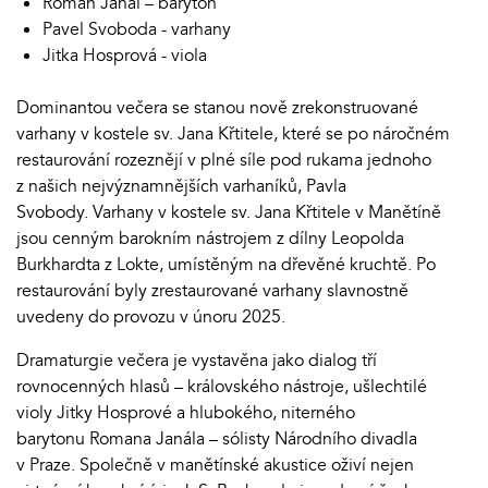
Roman Janál – baryton
Pavel Svoboda - varhany
Jitka Hosprová - viola
Dominantou večera se stanou nově zrekonstruované
varhany v kostele sv. Jana Křtitele, které se po náročném
restaurování rozeznějí v plné síle pod rukama jednoho
z našich nejvýznamnějších varhaníků, Pavla
Svobody. Varhany v kostele sv. Jana Křtitele v Manětíně
jsou cenným barokním nástrojem z dílny Leopolda
Burkhardta z Lokte, umístěným na dřevěné kruchtě. Po
restaurování byly zrestaurované varhany slavnostně
uvedeny do provozu v únoru 2025.
Dramaturgie večera je vystavěna jako dialog tří
rovnocenných hlasů – královského nástroje, ušlechtilé
violy Jitky Hosprové a hlubokého, niterného
barytonu Romana Janála – sólisty Národního divadla
v Praze. Společně v manětínské akustice oživí nejen