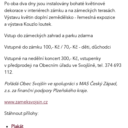
Po oba dva dny jsou instalovány bohaté květinové
dekorace v interiérech zámku a na zámeckých terasách.
Výstavu květin doplní zemědělsko - řemeslná expozice
a výstava Kouzlo loutek.
Vstup do zámeckých zahrad a parku zdarma
Vstupné do zámku 100,- Kč / 70,- Kč - děti, důchodci
Vstupné na nedělní koncert 300,- Kč, vstupenky
v předprodeji na Obecním úřadu ve Svojšíně, tel. 374 693
112.
Pořádá Obec Svojšín ve spolupráci s MAS Český Západ,
z.s. za finanční podpory Plzeňského kraje.
www.zameksvojsin.cz
Stáhnout přílohy:
Plakát