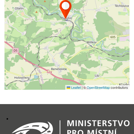
Leaflet
|
©
OpenStreetMap
contributors