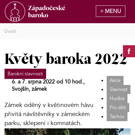
Úvod
Květy baroka 2022
Barokní slavnosti
Akce
6. a 7. srpna 2022 od 10 hod.,
Svojšín, zámek
Slavnost
Hudba
Zámek oděný v květinovém hávu
Pro děti
přivítá návštěvníky v zámeckém
Tachov
parku, sklepení i komnatách.