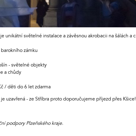
e unikátní světelné instalace a závěsnou akrobacii na šálách a
ch barokního zámku
šín - světelné objekty
ie a chůdy
č / děti do 6 let zdarma
 je uzavřená - ze Stříbra proto doporučujeme příjezd přes Kšice!
ní podpory Plzeňského kraje.