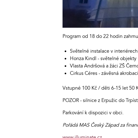
Program od 18 do 22 hodin zahrnuj
Světelné instalace v interiére
Honza Kindl - světelné objekty
Vlasta Andršová a žáci ZŠ Černo
Cirkus Céres - závěsná akrobac
Vstupné 100 Kč / děti 6-15 let 50 K
POZOR - silnice z Erpužic do Trpíst
Parkování k dispozici v obci.
Pořádá MAS Český Západ za finanč
www.illuminate.cz