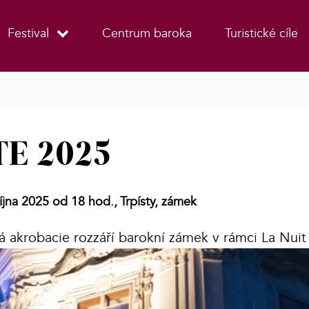
Festival
Centrum baroka
Turistické cíle
E 2025
íjna 2025 od 18 hod.,
Trpísty, zámek
ná akrobacie rozzáří barokní zámek v rámci La Nui