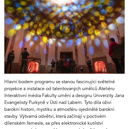
Hlavní bodem programu se stanou fascinující světelné
projekce a instalace od talentovaných umělců Ateliéru
Interaktivní média Fakulty umění a designu Univerzity Jana
Evangelisty Purkyně v Ústí nad Labem. Tyto díla oživí
barokní historii, mystiku a atmosféru ojedinělé barokní
stavby. Výtvarná odvětví, která začínají v poctivém
dílenském řemesle, se přes elektronické kutilství