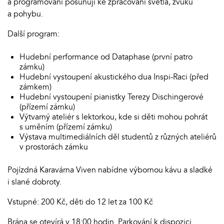
a programování posunují ke zpracování světla, zvuku
a pohybu.
Další program:
Hudební performance od Dataphase (první patro
zámku)
Hudební vystoupení akustického dua Inspi-Raci (před
zámkem)
Hudební vystoupení pianistky Terezy Dischingerové
(přízemí zámku)
Výtvarný ateliér s lektorkou, kde si děti mohou pohrát
s uměním (přízemí zámku)
Výstava multimediálních děl studentů z různých ateliérů
v prostorách zámku
Pojízdná Karavárna Viven nabídne výbornou kávu a sladké
i slané dobroty.
Vstupné: 200 Kč, děti do 12 let za 100 Kč
Brána se otevírá v 18:00 hodin. Parkování k dispozici