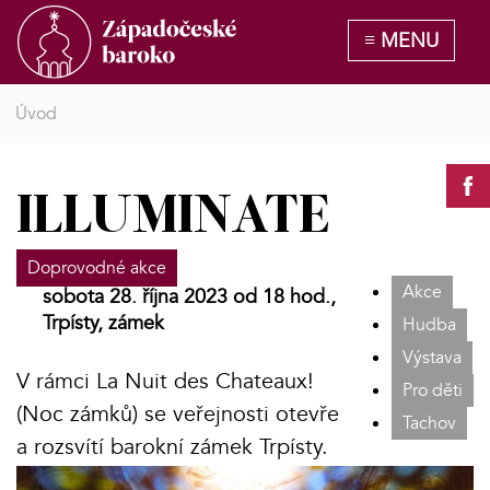
Úvod
ILLUMINATE
Doprovodné akce
Akce
sobota 28. října 2023 od 18 hod.,
Trpísty, zámek
Hudba
Výstava
V rámci La Nuit des Chateaux!
Pro děti
(Noc zámků) se veřejnosti otevře
Tachov
a rozsvítí barokní zámek Trpísty.