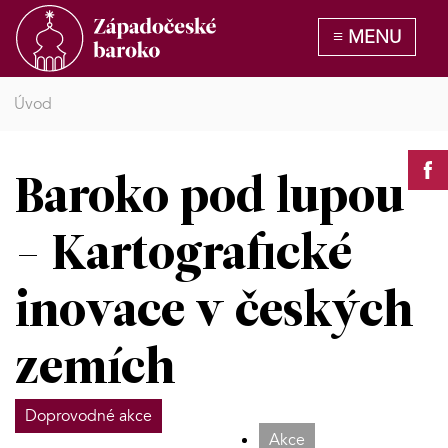
Úvod
Baroko pod lupou
- Kartografické
inovace v českých
zemích
Doprovodné akce
Akce