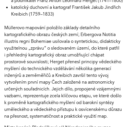
a podnikatel Franz Anton Leonhard Herget (1741–1800)
katolický duchovní a kartograf František Jakub Jindřich
Kreibich (1759–1833)
Müllerovo mapování položilo základy detailního
kartografického obrazu českých zemí; Erbergova Notitia
illustris regni Bohemiae usilovala o syntetickou, didakticky
využitelnou „zprávu“ o sledovaném území, do které patřil
i přehledný kartografický obraz umožňující chápat
prostorové souvislosti; Herget přenesl principy vědeckého
myšlení do technického vzdělávání několika generací
inženýrů a zeměměřičů a Kreibich završil tento vývoj
vytvořením první mapy Čech založené na astronomicky
určených souřadnicích. Jejich dílo, propojené vzájemnými
vazbami, reprezentuje zcela klíčovou etapu, ve které došlo
k proměně kartografického myšlení od barokní syntézy
uměleckého a vědeckého přístupu k osvícenskému důrazu
na přesnost, systematičnost a praktické využití map.