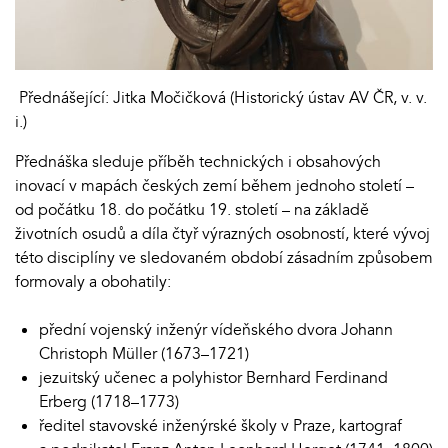
Přednášející: Jitka Močičková (Historický ústav AV ČR, v. v.
i.)
Přednáška sleduje příběh technických i obsahových
inovací v mapách českých zemí během jednoho století –
od počátku 18. do počátku 19. století – na základě
životních osudů a díla čtyř výrazných osobností, které vývoj
této disciplíny ve sledovaném období zásadním způsobem
formovaly a obohatily:
přední vojenský inženýr vídeňského dvora Johann
Christoph Müller (1673–1721)
jezuitský učenec a polyhistor Bernhard Ferdinand
Erberg (1718–1773)
ředitel stavovské inženýrské školy v Praze, kartograf