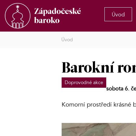
Úvod
Úvod
Barokní r
Doprovodné akce
sobota 6. č
Komorní prostředí krásné b