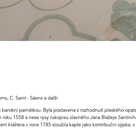
ms, C. Saint - Säens a další
ou barokní památkou. Byla postavena z rozhodnutí plaského opat
 roku 1558 a nese rysy rukopisu slavného Jana Blažeje Santiniho 
šení kláštera v roce 1785 sloužila kaple jako kontribuční sýpka,