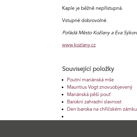
Kaple je běžně nepřístupná.
Vstupné dobrovolné.
Pořádá Město Kožlany a Eva Sýkoro
www.kozlany.cz
Související položky
Poutní mariánská mše
Mauritius Vogt znovuobjevený
Mariánská pěší pouť
Barokní zahradní slavnost
Den baroka na chříčském zámku