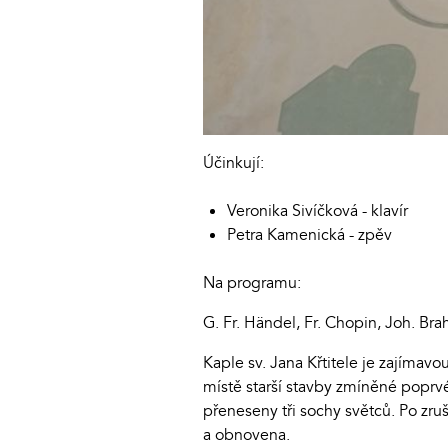
Účinkují:
Veronika Sivíčková - klavír
Petra Kamenická - zpěv
Na programu:
G. Fr. Händel, Fr. Chopin, Joh. Brah
Kaple sv. Jana Křtitele je zajímav
místě starší stavby zmíněné poprvé
přeneseny tři sochy světců. Po zru
a obnovena.