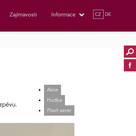
Zajímavosti
Informace
CZ
DE
Akce
Hudba
 zpěvu.
Plzeň sever