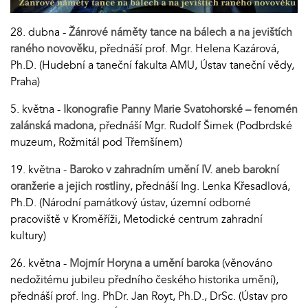
28. dubna -
Žánrové náměty tance na bálech a na jevištích
raného novověku
, přednáší prof. Mgr. Helena Kazárová,
Ph.D. (Hudební a taneční fakulta AMU, Ústav taneční vědy,
Praha)
5. května -
Ikonografie Panny Marie Svatohorské – fenomén
zalánská madona
, přednáší Mgr. Rudolf Šimek (Podbrdské
muzeum, Rožmitál pod Třemšínem)
19. května -
Baroko v zahradním umění IV. aneb barokní
oranžerie a jejich rostliny
, přednáší Ing. Lenka Křesadlová,
Ph.D. (Národní památkový ústav, územní odborné
pracoviště v Kroměříži, Metodické centrum zahradní
kultury)
26. května -
Mojmír Horyna a umění baroka
(věnováno
nedožitému jubileu předního českého historika umění),
přednáší prof. Ing. PhDr. Jan Royt, Ph.D., DrSc. (Ústav pro