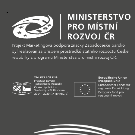
Projekt Marketingová podpora značky Západočeské baroko
byl realizován za přispění prostředků státního rozpočtu České
republiky z programu Ministerstva pro místní rozvoj ČR.