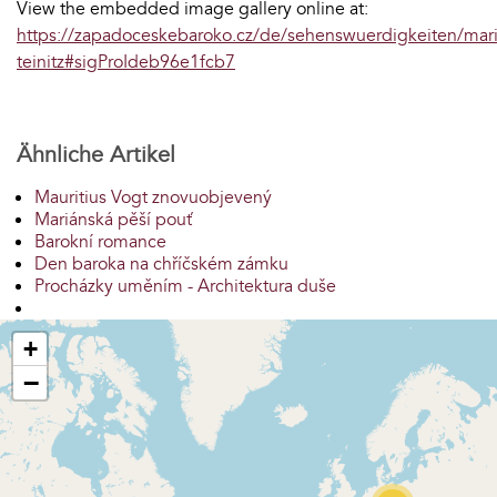
View the embedded image gallery online at:
https://zapadoceskebaroko.cz/de/sehenswuerdigkeiten/mari
teinitz#sigProIdeb96e1fcb7
Ähnliche Artikel
Mauritius Vogt znovuobjevený
Mariánská pěší pouť
Barokní romance
Den baroka na chříčském zámku
Procházky uměním - Architektura duše
+
−