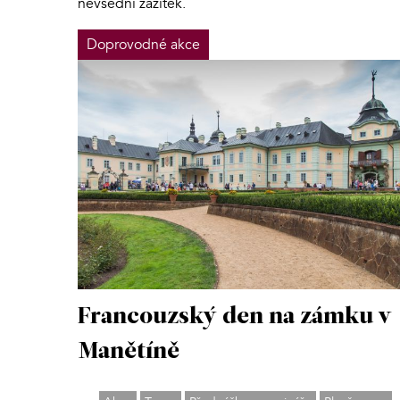
nevšední zážitek.
Doprovodné akce
Francouzský den na zámku v
Manětíně