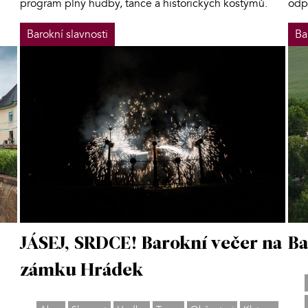
program plný hudby, tance a historických kostýmů.
odp
Barokní slavnosti
Ba
JÁSEJ, SRDCE! Barokní večer na
Ba
zámku Hrádek