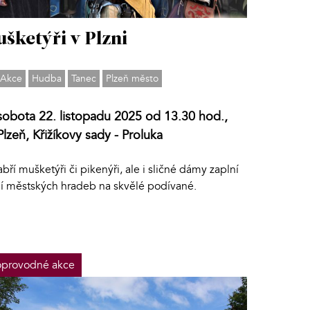
šketýři v Plzni
Akce
Hudba
Tanec
Plzeň město
sobota 22. listopadu 2025 od 13.30 hod.,
Plzeň, Křižíkovy sady - Proluka
bří mušketýři či pikenýři, ale i sličné dámy zaplní
lí městských hradeb na skvělé podívané.
provodné akce