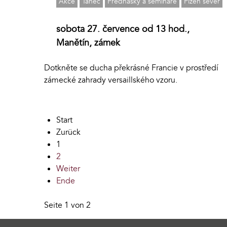
Akce
Tanec
Přednášky a semináře
Plzeň sever
sobota 27. července od 13 hod.,
Manětín, zámek
Dotkněte se ducha překrásné Francie v prostředí
zámecké zahrady versaillského vzoru.
Start
Zurück
1
2
Weiter
Ende
Seite 1 von 2