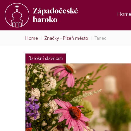
Hom
Home
|
Značky - Plzeň město
|
Tanec
Barokní slavnosti