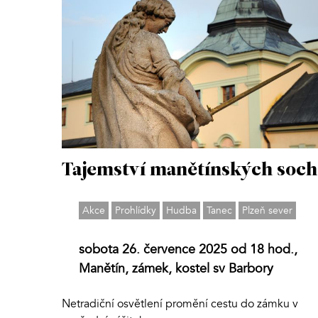
Tajemství manětínských soch
Akce
Prohlídky
Hudba
Tanec
Plzeň sever
sobota 26. července 2025 od 18 hod.,
Manětín, zámek, kostel sv Barbory
Netradiční osvětlení promění cestu do zámku v