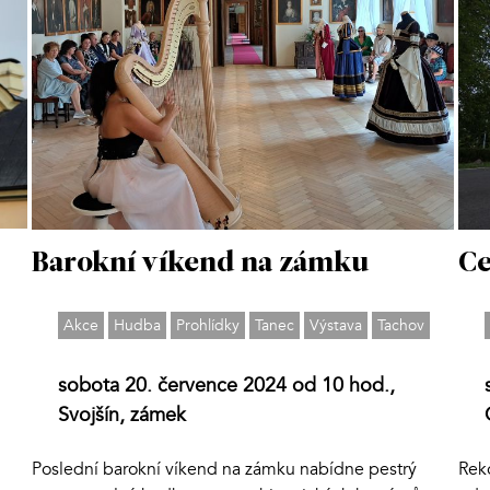
Barokní víkend na zámku
Ce
Akce
Hudba
Prohlídky
Tanec
Výstava
Tachov
sobota 20. července 2024 od 10 hod.,
Svojšín, zámek
Poslední barokní víkend na zámku nabídne pestrý
Rek