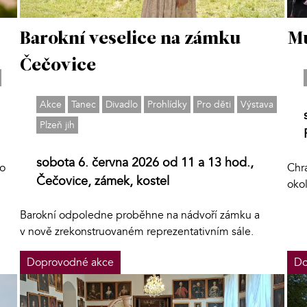
Barokní veselice na zámku
Mu
Čečovice
Akce
Tanec
Divadlo
Prohlídky
Pro děti
Výstava
Plzeň jih
sobota 6. června 2026 od 11 a 13 hod.,
lo
Chra
Čečovice, zámek, kostel
oko
Barokní odpoledne proběhne na nádvoří zámku a
v nově zrekonstruovaném reprezentativním sále.
Doprovodné akce
Do