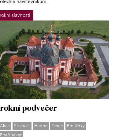
oledne návštěvníkům.
rokní slavnosti
rokní podvečer
Akce
Slavnost
Hudba
Tanec
Prohlídky
Plzeň sever