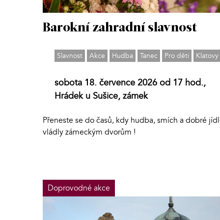
Barokní zahradní slavnost
Slavnost
Akce
Hudba
Tanec
Pro děti
Klatovy
sobota 18. července 2026 od 17 hod.,
Hrádek u Sušice, zámek
Přeneste se do časů, kdy hudba, smích a dobré jíd
vládly zámeckým dvorům !
Doprovodné akce