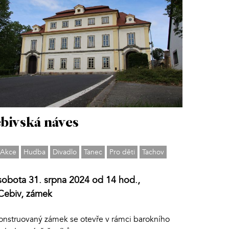
bivská náves
Akce
Hudba
Divadlo
Tanec
Pro děti
Tachov
sobota 31. srpna 2024 od 14 hod.,
Cebiv, zámek
onstruovaný zámek se otevře v rámci barokního