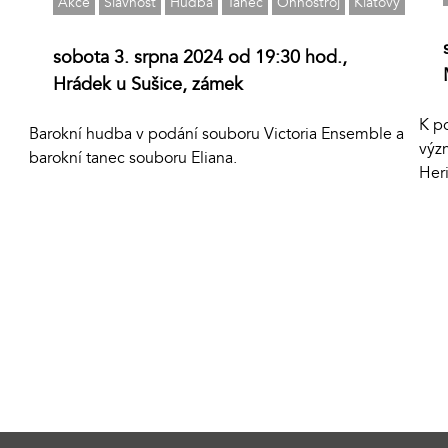
Akce
Slavnost
Hudba
Tanec
Ohňostroj
Klatovy
sobota 3. srpna 2024 od 19:30 hod.,
Hrádek u Sušice, zámek
K po
Barokní hudba v podání souboru Victoria Ensemble a
výz
barokní tanec souboru Eliana.
Her