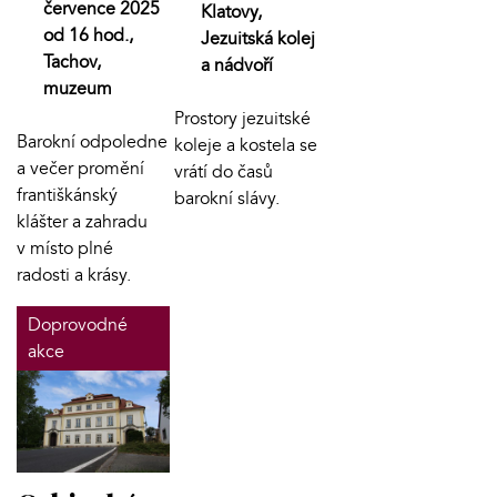
července 2025
Klatovy,
od 16 hod.,
Jezuitská kolej
Tachov,
a nádvoří
muzeum
Prostory jezuitské
Barokní odpoledne
koleje a kostela se
a večer promění
vrátí do časů
františkánský
barokní slávy.
klášter a zahradu
v místo plné
radosti a krásy.
Doprovodné
akce