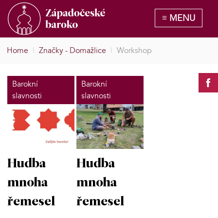
Home
|
Značky - Domažlice
|
Workshop
Barokní
Barokní
slavnosti
slavnosti
Hudba
Hudba
mnoha
mnoha
řemesel
řemesel