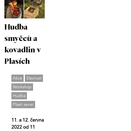
Hudba
smyčců a
kovadlin v
Plasích
Akce
Slavnost
Workshop
Hudba
Plzeň sever
11. a 12. června
2022 od 11