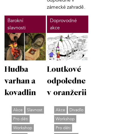
odpoledne v
zámecké zahradě.
Barokní
Doprovodné
slavnosti
akce
Hudba
Loutkové
varhan a
odpoledne
kovadlin
v oranžerii
Akce
Slavnost
Akce
Divadlo
Pro děti
Workshop
Workshop
Pro děti