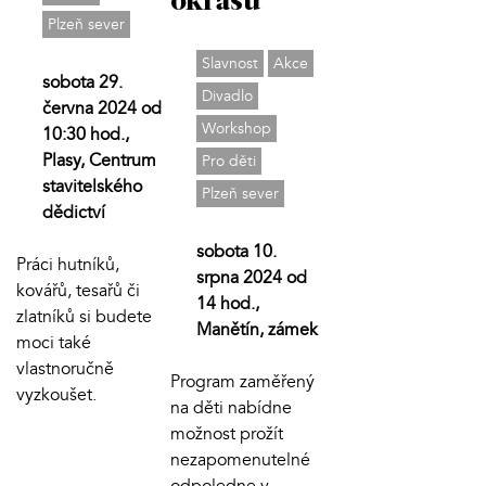
okrasu
Plzeň sever
Slavnost
Akce
sobota 29.
Divadlo
června 2024 od
Workshop
10:30 hod.,
Plasy, Centrum
Pro děti
stavitelského
Plzeň sever
dědictví
sobota 10.
Práci hutníků,
srpna 2024 od
kovářů, tesařů či
14 hod.,
zlatníků si budete
Manětín, zámek
moci také
vlastnoručně
Program zaměřený
vyzkoušet.
na děti nabídne
možnost prožít
nezapomenutelné