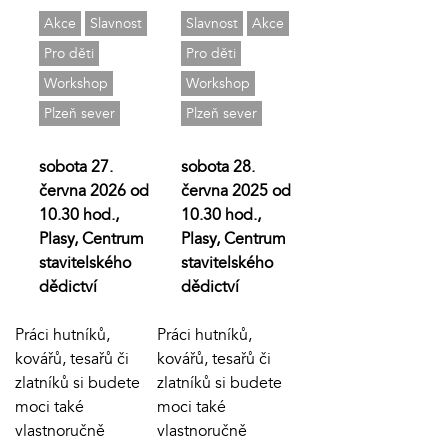
Akce
Slavnost
Slavnost
Akce
Pro děti
Pro děti
Workshop
Workshop
Plzeň sever
Plzeň sever
sobota 27.
sobota 28.
června 2026 od
června 2025 od
10.30 hod.,
10.30 hod.,
Plasy, Centrum
Plasy, Centrum
stavitelského
stavitelského
dědictví
dědictví
Práci hutníků,
Práci hutníků,
kovářů, tesařů či
kovářů, tesařů či
zlatníků si budete
zlatníků si budete
moci také
moci také
vlastnoručně
vlastnoručně