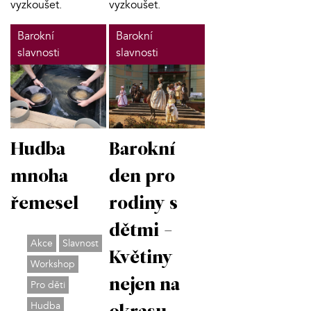
vyzkoušet.
vyzkoušet.
Barokní
Barokní
slavnosti
slavnosti
Hudba
Barokní
mnoha
den pro
řemesel
rodiny s
dětmi -
Akce
Slavnost
Květiny
Workshop
nejen na
Pro děti
Hudba