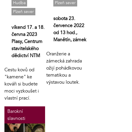
Hudba
Plzeň sever
Plzeň sever
sobota 23.
července 2022
víkend 17. a 18.
od 13 hod.,
června 2023
Manětín, zámek
Plasy, Centrum
stavitelského
Oranžerie a
dědictví NTM
zámecká zahrada
ožijí pohádkovou
Cestu kovů od
tematikou a
"kamene" ke
výstavou loutek.
kováři si budete
moci vyzkoušet i
vlastní prací.
Barokní
slavnosti