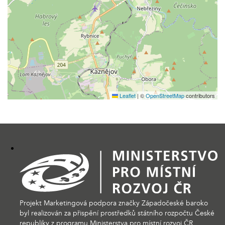
Leaflet
|
©
OpenStreetMap
contributors
Projekt Marketingová podpora značky Západočeské baroko
byl realizován za přispění prostředků státního rozpočtu České
republiky z programu Ministerstva pro místní rozvoj ČR.