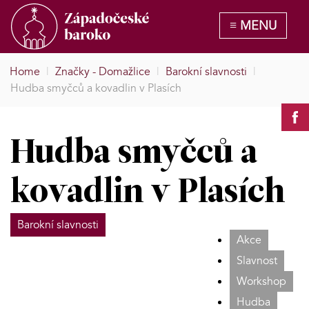
Home
|
Značky - Domažlice
|
Barokní slavnosti
|
Hudba smyčců a kovadlin v Plasích
Hudba smyčců a
kovadlin v Plasích
Barokní slavnosti
Akce
Slavnost
Workshop
Hudba