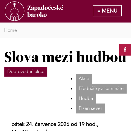
Home
Slova mezi hudbou
Doprovodné akce
Akce
Přednášky a semináře
Hudba
Plzeň sever
pátek 24. července 2026 od 19 hod.,