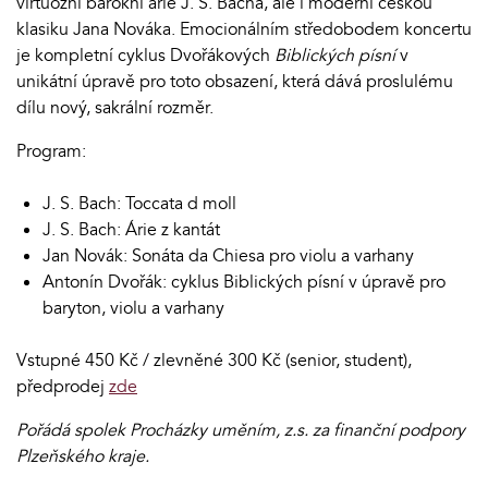
virtuózní barokní árie J. S. Bacha, ale i moderní českou
klasiku Jana Nováka. Emocionálním středobodem koncertu
je kompletní cyklus Dvořákových
Biblických písní
v
unikátní úpravě pro toto obsazení, která dává proslulému
dílu nový, sakrální rozměr.
Program:
J. S. Bach: Toccata d moll
J. S. Bach: Árie z kantát
Jan Novák: Sonáta da Chiesa pro violu a varhany
Antonín Dvořák: cyklus Biblických písní v úpravě pro
baryton, violu a varhany
Vstupné 450 Kč / zlevněné 300 Kč (senior, student),
předprodej
zde
Pořádá spolek Procházky uměním, z.s. za finanční podpory
Plzeňského kraje.