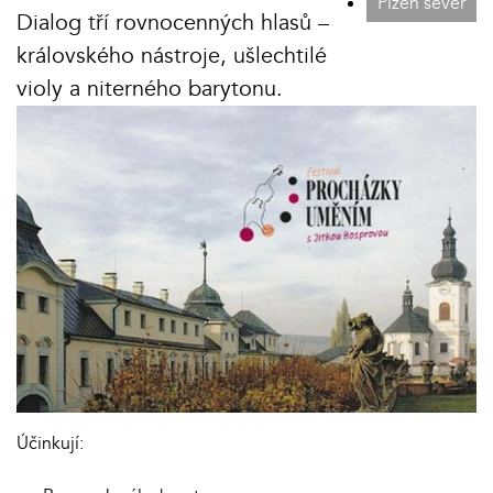
Plzeň sever
Dialog tří rovnocenných hlasů –
královského nástroje, ušlechtilé
violy a niterného barytonu.
Účinkují: