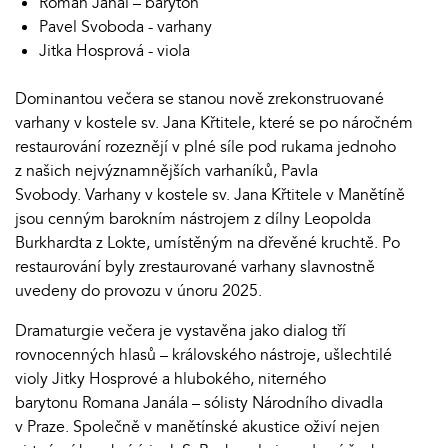
Roman Janál – baryton
Pavel Svoboda - varhany
Jitka Hosprová - viola
Dominantou večera se stanou nově zrekonstruované
varhany v kostele sv. Jana Křtitele, které se po náročném
restaurování rozeznějí v plné síle pod rukama jednoho
z našich nejvýznamnějších varhaníků, Pavla
Svobody. Varhany v kostele sv. Jana Křtitele v Manětíně
jsou cenným barokním nástrojem z dílny Leopolda
Burkhardta z Lokte, umístěným na dřevěné kruchtě. Po
restaurování byly zrestaurované varhany slavnostně
uvedeny do provozu v únoru 2025.
Dramaturgie večera je vystavěna jako dialog tří
rovnocenných hlasů – královského nástroje, ušlechtilé
violy Jitky Hosprové a hlubokého, niterného
barytonu Romana Janála – sólisty Národního divadla
v Praze. Společně v manětínské akustice oživí nejen