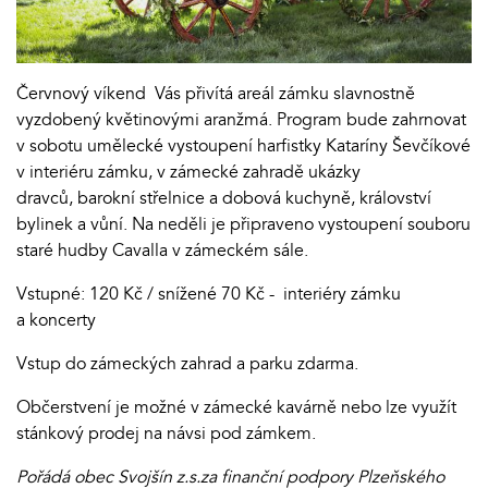
Červnový víkend Vás přivítá areál zámku slavnostně
vyzdobený květinovými aranžmá. Program bude zahrnovat
v sobotu umělecké vystoupení harfistky Kataríny Ševčíkové
v interiéru zámku, v zámecké zahradě ukázky
dravců, barokní střelnice a dobová kuchyně, království
bylinek a vůní. Na neděli je připraveno vystoupení souboru
staré hudby Cavalla v zámeckém sále.
Vstupné: 120 Kč / snížené 70 Kč - interiéry zámku
a koncerty
Vstup do zámeckých zahrad a parku zdarma.
Občerstvení je možné v zámecké kavárně nebo lze využít
stánkový prodej na návsi pod zámkem.
Pořádá obec Svojšín z.s.za finanční podpory Plzeňského