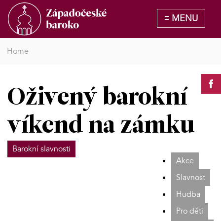
Home
Oživený barokní
víkend na zámku
Barokní slavnosti
Akce
Slavnost
Hudba
Pro děti