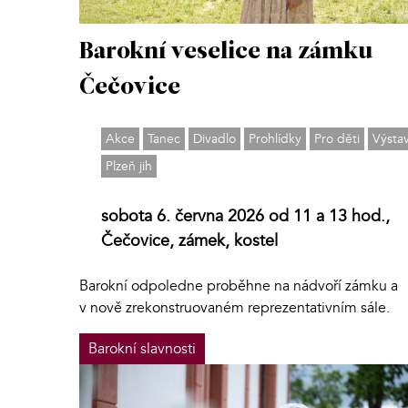
Barokní veselice na zámku
Čečovice
Akce
Tanec
Divadlo
Prohlídky
Pro děti
Výsta
Plzeň jih
sobota 6. června 2026 od 11 a 13 hod.,
Čečovice, zámek, kostel
Barokní odpoledne proběhne na nádvoří zámku a
v nově zrekonstruovaném reprezentativním sále.
Barokní slavnosti