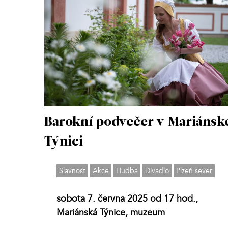
Barokní podvečer v Mariánsk
Týnici
Slavnost
Akce
Hudba
Divadlo
Plzeň sever
sobota 7. června 2025 od 17 hod.,
Mariánská Týnice, muzeum