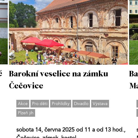
é
Barokní veselice na zámku
Ba
Čečovice
Ma
Akce
Pro děti
Prohlídky
Divadlo
Výstava
Plzeň jih
sobota 14, června 2025 od 11 a od 13 hod.,