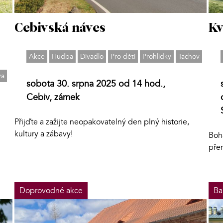
Cebivská náves
Kv
Akce
Hudba
Divadlo
Pro děti
Prohlídky
Tachov
va
sobota 30. srpna 2025 od 14 hod.,
Cebiv, zámek
Přijďte a zažijte neopakovatelný den plný historie,
kultury a zábavy!
Boha
pře
Doprovodné akce
Ba