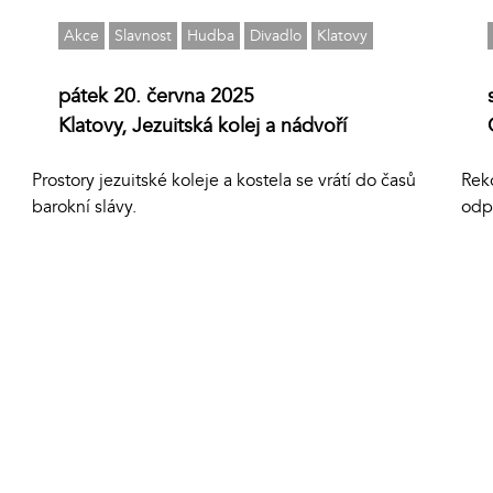
Akce
Slavnost
Hudba
Divadlo
Klatovy
pátek 20. června 2025
Klatovy, Jezuitská kolej a nádvoří
Rek
Prostory jezuitské koleje a kostela se vrátí do časů
odp
barokní slávy.