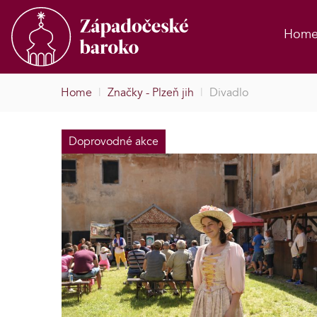
Hom
Home
|
Značky - Plzeň jih
|
Divadlo
Doprovodné akce