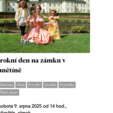
rokní den na zámku v
nětíně
Slavnost
Akce
Pro děti
Divadlo
Prohlídky
Plzeň sever
sobota 9. srpna 2025 od 14 hod.,