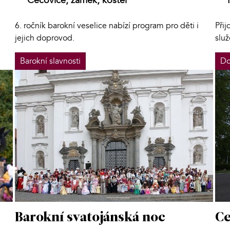
Čečovice, zámek, kostel
6. ročník barokní veselice nabízí program pro děti i
Při
jejich doprovod.
slu
Barokní slavnosti
Do
Ce
Barokní svatojánská noc