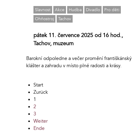
Slavnost
Akce
Hudba
Divadlo
Pro děti
Ohňostroj
Tachov
pátek 11. července 2025 od 16 hod.,
Tachov, muzeum
Barokní odpoledne a večer promění františkánský
klášter a zahradu v místo plné radosti a krásy.
Start
Zurück
1
2
3
Weiter
Ende