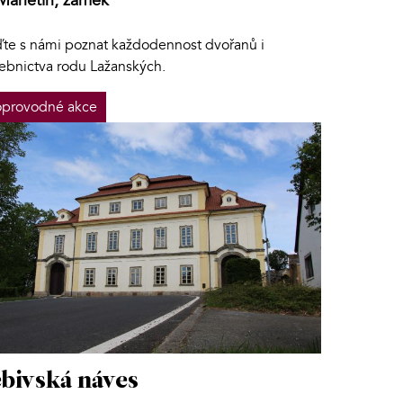
Manětín, zámek
jďte s námi poznat každodennost dvořanů i
žebnictva rodu Lažanských.
provodné akce
bivská náves