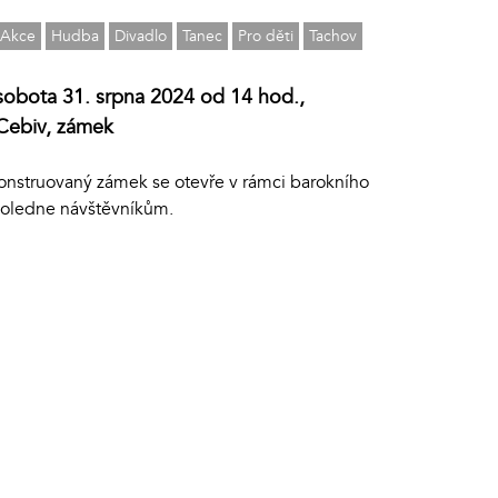
Akce
Hudba
Divadlo
Tanec
Pro děti
Tachov
sobota 31. srpna 2024 od 14 hod.,
Cebiv, zámek
onstruovaný zámek se otevře v rámci barokního
oledne návštěvníkům.