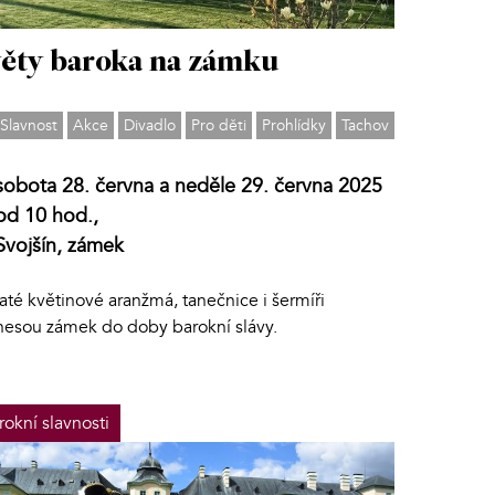
ěty baroka na zámku
Slavnost
Akce
Divadlo
Pro děti
Prohlídky
Tachov
sobota 28. června a neděle 29. června 2025
od 10 hod.,
Svojšín, zámek
té květinové aranžmá, tanečnice i šermíři
nesou zámek do doby barokní slávy.
rokní slavnosti