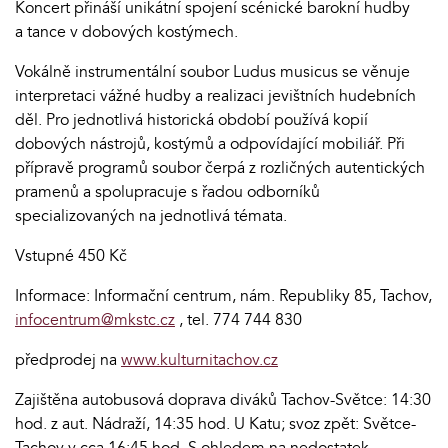
Koncert přináší unikátní spojení scénické barokní hudby
a tance v dobových kostýmech.
Vokálně instrumentální soubor Ludus musicus se věnuje
interpretaci vážné hudby a realizaci jevištních hudebních
děl. Pro jednotlivá historická období používá kopií
dobových nástrojů, kostýmů a odpovídající mobiliář. Při
přípravě programů soubor čerpá z rozličných autentických
pramenů a spolupracuje s řadou odborníků
specializovaných na jednotlivá témata.
Vstupné 450 Kč
Informace: Informační centrum, nám. Republiky 85, Tachov,
infocentrum@mkstc.cz
, tel. 774 744 830
předprodej na
www.kulturnitachov.cz
Zajištěna autobusová doprava diváků Tachov-Světce: 14:30
hod. z aut. Nádraží, 14:35 hod. U Katu; svoz zpět: Světce-
Tachov v cca 16:45 hod. S ohledem na nedostatek