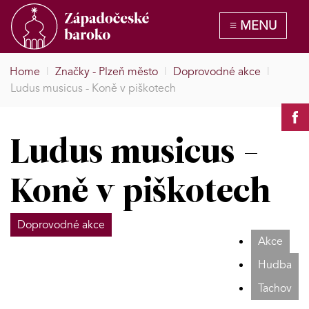
Home
|
Značky - Plzeň město
|
Doprovodné akce
|
Ludus musicus - Koně v piškotech
Ludus musicus -
Koně v piškotech
Doprovodné akce
Akce
Hudba
Tachov